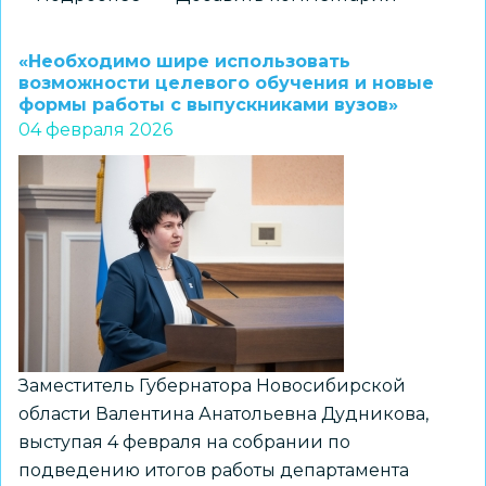
«Наша
ключевая
«Необходимо шире использовать
задача
возможности целевого обучения и новые
формы работы с выпускниками вузов»
–
04 февраля 2026
продолжить
работу
по
сохранению
истории,
многогранной
идентичности
и
культурных
Заместитель Губернатора Новосибирской
традиций»
области Валентина Анатольевна Дудникова,
выступая 4 февраля на собрании по
подведению итогов работы департамента