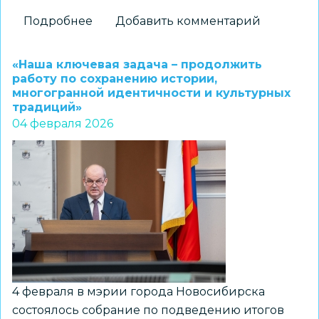
Подробнее
о
Добавить комментарий
«Одна
из
«Наша ключевая задача – продолжить
приоритетных
работу по сохранению истории,
многогранной идентичности и культурных
наших
традиций»
задач
04 февраля 2026
–
работа
с
семьей»
4 февраля в мэрии города Новосибирска
состоялось собрание по подведению итогов