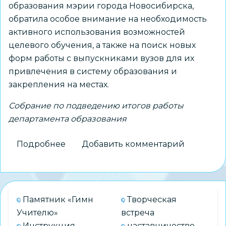
образования мэрии города Новосибирска,
обратила особое внимание на необходимость
активного использования возможностей
целевого обучения, а также на поиск новых
форм работы с выпускниками вузов для их
привлечения в систему образования и
закрепления на местах.
Собрание по подведению итогов работы
департамента образования
Подробнее
о
Добавить комментарий
«Необходимо
шире
использовать
возможности
Памятник «Гимн
Творческая
целевого
Учителю»
встреча
обучения
Инструкция
наставничество