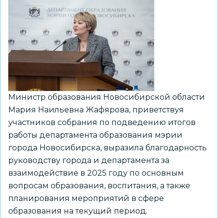
постоянно
приезжают
делегации
из
других
регионов»
Министр образования Новосибирской области
Мария Наильевна Жафярова, приветствуя
участников собрания по подведению итогов
работы департамента образования мэрии
города Новосибирска, выразила благодарность
руководству города и департамента за
взаимодействие в 2025 году по основным
вопросам образования, воспитания, а также
планирования мероприятий в сфере
образования на текущий период.