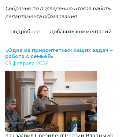
Собрание по подведению итогов работы
департамента образования
Подробнее
о
Добавить комментарий
«Работа
в
«Одна из приоритетных наших задач –
2025
работа с семьей»
05 февраля 2026
году
осуществлялась
при
взаимодействии
с
департаментом
и
муниципальной
системой
образования»
Как заявил Президент России Владимир