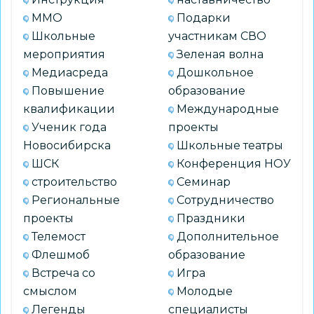
и
ММО
Подарки
новые
Школьные
участникам СВО
формы
мероприятия
Зеленая волна
работы
Медиасреда
Дошкольное
с
Повышение
образование
выпускниками
квалификации
Международные
вузов»
Ученик года
проекты
Новосибирска
Школьные театры
ШСК
Конференция НОУ
строительство
Семинар
Региональные
Сотрудничество
проекты
Праздники
Телемост
Дополнительное
Флешмоб
образование
Встреча со
Игра
смыслом
Молодые
Легенды
специалисты