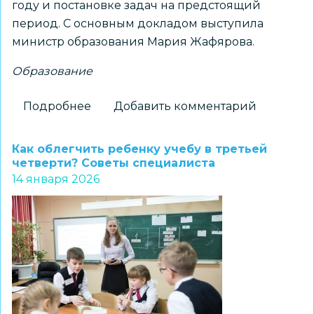
году и постановке задач на предстоящий
период. С основным докладом выступила
министр образования Мария Жафярова.
Образование
Подробнее
о
Добавить комментарий
Ключевые
задачи
Как облегчить ребенку учебу в третьей
региональной
четверти? Советы специалиста
14 января 2026
системы
образования
обозначили
на
расширенном
заседании
коллегии
министерства