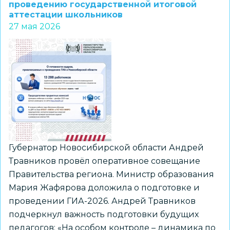
прокомментировали
проведению государственной итоговой
аттестации школьников
введение
27 мая 2026
устной
части
ЕГЭ
по
истории
Губернатор Новосибирской области Андрей
Травников провёл оперативное совещание
Правительства региона. Министр образования
Мария Жафярова доложила о подготовке и
проведении ГИА-2026. Андрей Травников
подчеркнул важность подготовки будущих
педагогов: «На особом контроле – динамика по