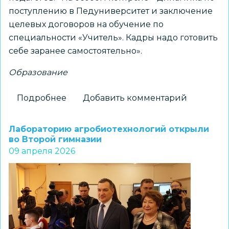
поступлению в Педуниверситет и заключение
целевых договоров на обучение по
специальности «Учитель». Кадры надо готовить
себе заранее самостоятельно».
Образование
Подробнее
о
Добавить комментарий
Новосибирская
область
Лабораторию агробиотехнологий открыли
готова
во Второй гимназии
09 апреля 2026
к
проведению
государственной
итоговой
аттестации
школьников