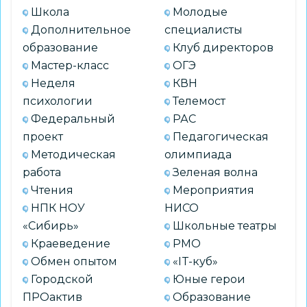
Школа
Молодые
Дополнительное
специалисты
образование
Клуб директоров
Мастер-класс
ОГЭ
Неделя
КВН
психологии
Телемост
Федеральный
РАС
проект
Педагогическая
Методическая
олимпиада
работа
Зеленая волна
Чтения
Мероприятия
НПК НОУ
НИСО
«Сибирь»
Школьные театры
Краеведение
РМО
Обмен опытом
«IT-куб»
Городской
Юные герои
ПРОактив
Образование