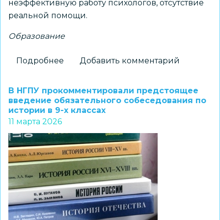
неэффективную работу психологов, отсутствие
реальной помощи.
Образование
Подробнее
о
Добавить комментарий
Надежда
Болтенко
В НГПУ прокомментировали предстоящее
на
введение обязательного собеседования по
истории в 9-х классах
личной
11 марта 2026
встрече
призвала
директоров
школ
отказаться
от
формализма