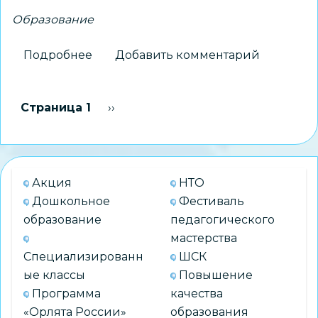
Образование
Подробнее
о
Добавить комментарий
Как
облегчить
Нумерация
Страница 1
Следующая страница
››
ребенку
страниц
учебу
в
третьей
Акция
НТО
четверти?
Дошкольное
Фестиваль
Советы
образование
педагогического
специалиста
мастерства
Специализированн
ШСК
ые классы
Повышение
Программа
качества
«Орлята России»
образования