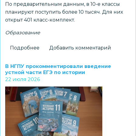
По предварительным данным, в 10-е классы
планируют поступить более 10 тысяч. Для них
открыт 401 класс-комплект.
Образование
Подробнее
о
Добавить комментарий
Каждый
девятиклассник
В НГПУ прокомментировали введение
Новосибирска
устной части ЕГЭ по истории
22 июля 2026
сможет
продолжить
обучение
в
10-
м
классе