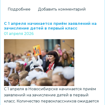
Подробнее
о
Добавить комментарий
Лабораторию
агробиотехнологий
С 1 апреля начинается приём заявлений на
открыли
зачисление детей в первый класс
01 апреля 2026
во
Второй
гимназии
С 1 апреля в Новосибирске начинается приём
заявлений на зачисление детей в первый
класс. Количество первоклассников ожидается