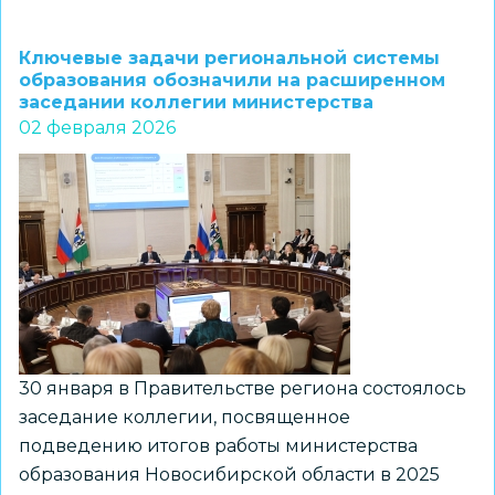
В
НГПУ
Ключевые задачи региональной системы
прокомментировали
образования обозначили на расширенном
заседании коллегии министерства
предстоящее
02 февраля 2026
введение
обязательного
собеседования
по
истории
в
9-
х
классах
30 января в Правительстве региона состоялось
заседание коллегии, посвященное
подведению итогов работы министерства
образования Новосибирской области в 2025