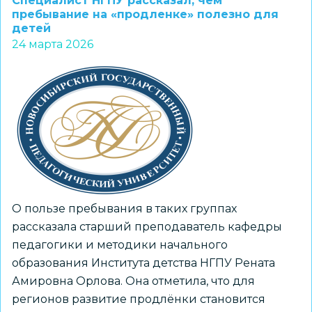
Специалист НГПУ рассказал, чем
апреля
пребывание на «продленке» полезно для
детей
начинается
24 марта 2026
приём
заявлений
на
зачисление
детей
в
первый
класс
О пользе пребывания в таких группах
рассказала старший преподаватель кафедры
педагогики и методики начального
образования Института детства НГПУ Рената
Амировна Орлова. Она отметила, что для
регионов развитие продлёнки становится