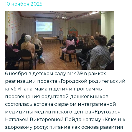
–
10 ноября 2025
это
важно!
6 ноября в детском саду № 439 в рамках
реализации проекта «Городской родительский
клуб «Папа, мама и дети» и программы
просвещения родителей дошкольников
состоялась встреча с врачом интегративной
медицины медицинского центра «Кругозор»
Натальей Викторовной Пойда на тему «Ключи к
здоровому росту: питание как основа развития