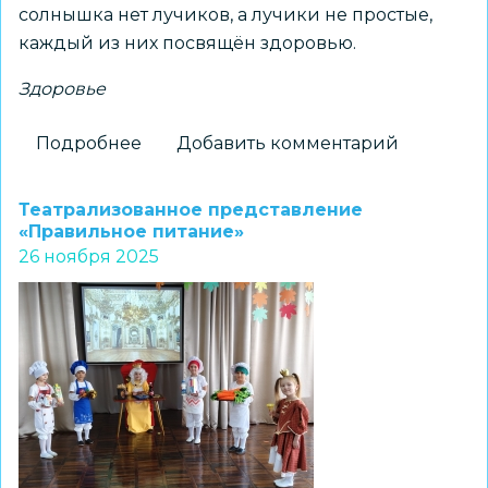
солнышка нет лучиков, а лучики не простые,
каждый из них посвящён здоровью.
Здоровье
Подробнее
о
Добавить комментарий
Игровая
программа
Театрализованное представление
«Здоровье
«Правильное питание»
26 ноября 2025
в
порядке
–
спасибо
зарядке!»