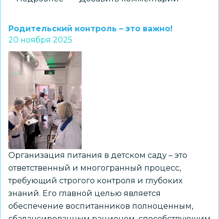
Опыт
организации
Родительский контроль – это важно!
специализированного
20 ноября 2025
питания
представили
директору
Федерального
центра
мониторинга
питания
обучающихся
Организация питания в детском саду – это
ответственный и многогранный процесс,
требующий строгого контроля и глубоких
знаний. Его главной целью является
обеспечение воспитанников полноценным,
сбалансированным рационом, способствующим