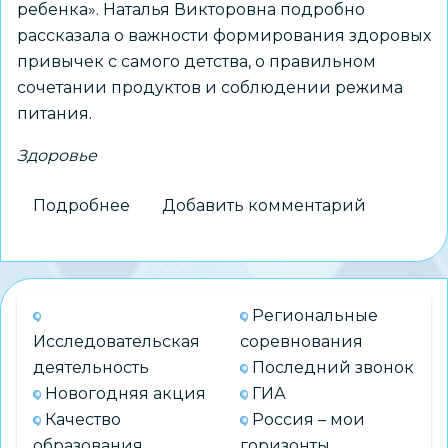
ребенка». Наталья Викторовна подробно
рассказала о важности формирования здоровых
привычек с самого детства, о правильном
сочетании продуктов и соблюдении режима
питания.
Здоровье
Подробнее
о
Добавить комментарий
Питание
как
основа
развития
Региональные
ребенка
Исследовательская
соревнования
деятельность
Последний звонок
Новогодняя акция
ГИА
Качество
Россия – мои
образования
горизонты