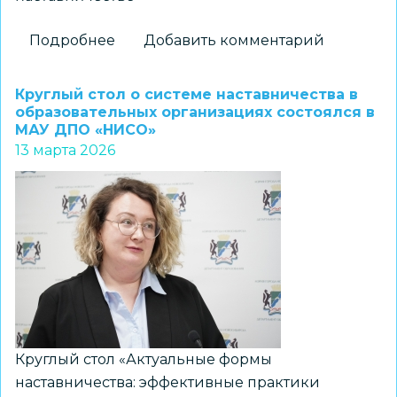
Подробнее
о
Добавить комментарий
«Альтаир»
приглашает
Круглый стол о системе наставничества в
педагогов
образовательных организациях состоялся в
МАУ ДПО «НИСО»
региона
13 марта 2026
в
Школу
наставников
и
на
региональную
конференцию
Круглый стол «Актуальные формы
наставничества: эффективные практики