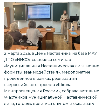
в
образовательных
организациях
состоялся
в
МАУ
ДПО
«НИСО»
2 марта 2026, в День Наставника, на базе МАУ
ДПО «НИСО» состоялся семинар
«Муниципальная Наставническая лига: новые
форматы взаимодействия». Мероприятие,
проведенное в рамках реализации
всероссийского проекта «Школа
Минпросвещения России», собрало активных
участников муниципальной Наставнической
лиги, готовых делиться опытом и осваивать