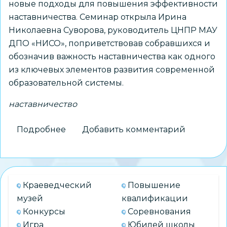
новые подходы для повышения эффективности
наставничества. Семинар открыла Ирина
Николаевна Суворова, руководитель ЦНПР МАУ
ДПО «НИСО», поприветствовав собравшихся и
обозначив важность наставничества как одного
из ключевых элементов развития современной
образовательной системы.
наставничество
Подробнее
о
Добавить комментарий
Муниципальная
Наставническая
лига:
успешный
Краеведческий
Повышение
опыт
музей
квалификации
и
Конкурсы
Соревнования
новые
Игра
Юбилей школы