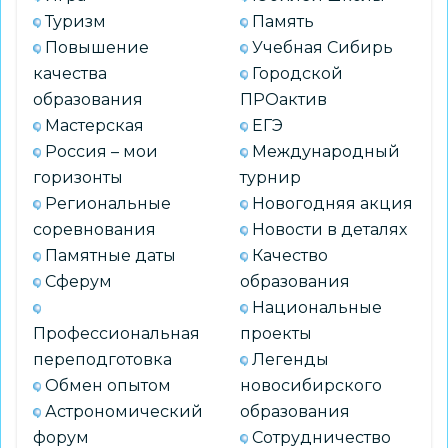
форматы
Туризм
Память
взаимодействия
Повышение
Учебная Сибирь
качества
Городской
образования
ПРОактив
Мастерская
ЕГЭ
Россия – мои
Международный
горизонты
турнир
Региональные
Новогодняя акция
соревнования
Новости в деталях
Памятные даты
Качество
Сферум
образования
Национальные
Профессиональная
проекты
переподготовка
Легенды
Обмен опытом
новосибирского
Астрономический
образования
форум
Сотрудничество