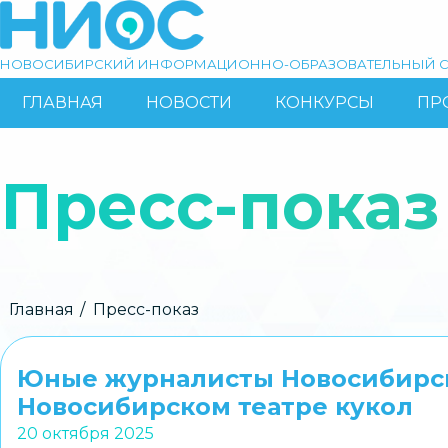
Перейти
к
основному
НОВОСИБИРСКИЙ ИНФОРМАЦИОННО-ОБРАЗОВАТЕЛЬНЫЙ С
содержанию
ГЛАВНАЯ
НОВОСТИ
КОНКУРСЫ
ПР
ОСНОВНАЯ
Поиск
НАВИГАЦИЯ
Пресс-показ
Строка
Главная
Пресс-показ
навигации
Юные журналисты Новосибирска
Новосибирском театре кукол
20 октября 2025