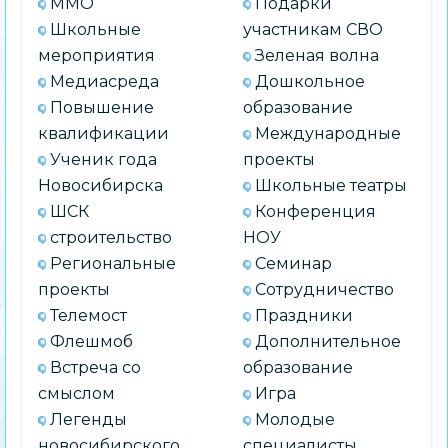
ММО
Подарки
Школьные
участникам СВО
мероприятия
Зеленая волна
Медиасреда
Дошкольное
Повышение
образование
квалификации
Международные
Ученик года
проекты
Новосибирска
Школьные театры
ШСК
Конференция
строительство
НОУ
Региональные
Семинар
проекты
Сотрудничество
Телемост
Праздники
Флешмоб
Дополнительное
Встреча со
образование
смыслом
Игра
Легенды
Молодые
новосибирского
специалисты