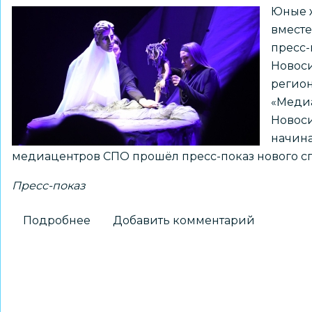
Юные 
вместе
пресс-
Новоси
регион
«Меди
Новоси
начин
медиацентров СПО прошёл пресс-показ нового сп
Пресс-показ
Подробнее
о
Добавить комментарий
Юные
журналисты
Новосибирска
побывали
на