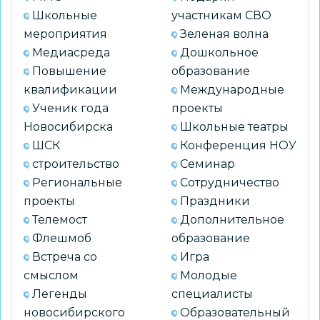
форматы
Школьные
участникам СВО
взаимодействия
мероприятия
Зеленая волна
Медиасреда
Дошкольное
Повышение
образование
квалификации
Международные
Ученик года
проекты
Новосибирска
Школьные театры
ШСК
Конференция НОУ
строительство
Семинар
Региональные
Сотрудничество
проекты
Праздники
Телемост
Дополнительное
Флешмоб
образование
Встреча со
Игра
смыслом
Молодые
Легенды
специалисты
новосибирского
Образовательный