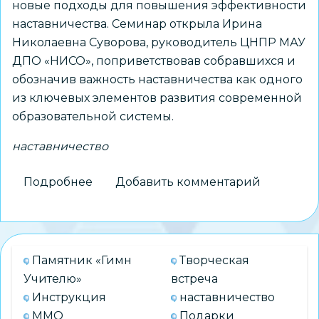
новые подходы для повышения эффективности
наставничества. Семинар открыла Ирина
Николаевна Суворова, руководитель ЦНПР МАУ
ДПО «НИСО», поприветствовав собравшихся и
обозначив важность наставничества как одного
из ключевых элементов развития современной
образовательной системы.
наставничество
Подробнее
о
Добавить комментарий
Муниципальная
Наставническая
лига:
успешный
Памятник «Гимн
Творческая
опыт
Учителю»
встреча
и
Инструкция
наставничество
новые
ММО
Подарки