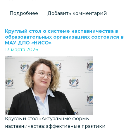
Подробнее
о
Добавить комментарий
«Альтаир»
приглашает
Круглый стол о системе наставничества в
педагогов
образовательных организациях состоялся в
МАУ ДПО «НИСО»
региона
13 марта 2026
в
Школу
наставников
и
на
региональную
конференцию
Круглый стол «Актуальные формы
наставничества: эффективные практики