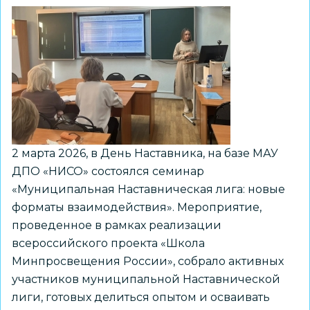
в
образовательных
организациях
состоялся
в
МАУ
ДПО
«НИСО»
2 марта 2026, в День Наставника, на базе МАУ
ДПО «НИСО» состоялся семинар
«Муниципальная Наставническая лига: новые
форматы взаимодействия». Мероприятие,
проведенное в рамках реализации
всероссийского проекта «Школа
Минпросвещения России», собрало активных
участников муниципальной Наставнической
лиги, готовых делиться опытом и осваивать