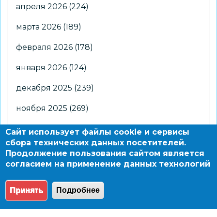
апреля 2026
(224)
марта 2026
(189)
февраля 2026
(178)
января 2026
(124)
декабря 2025
(239)
ноября 2025
(269)
октября 2025
(266)
Сайт использует файлы cookie и сервисы
сбора технических данных посетителей.
сентября 2025
(176)
Продолжение пользования сайтом является
согласием на применение данных технологий
августа 2025
(2)
Принять
Подробнее
© 2004 - 2026 Новосибирский информационно-
образовательный сайт по заказу департамента