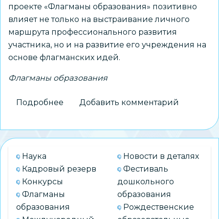
проекте «Флагманы образования» позитивно
влияет не только на выстраивание личного
маршрута профессионального развития
участника, но и на развитие его учреждения на
основе флагманских идей.
Флагманы образования
Подробнее
о
Добавить комментарий
Создано
сообщество
«Флагманов
образования»
Наука
Новости в деталях
Новосибирской
Кадровый резерв
Фестиваль
области
Конкурсы
дошкольного
Флагманы
образования
образования
Рождественские