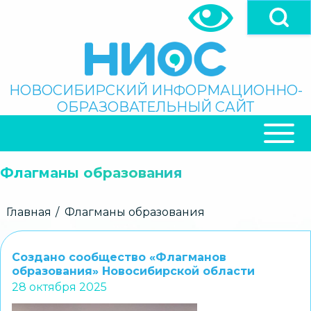
Перейти
к
основному
содержанию
Поиск
НОВОСИБИРСКИЙ ИНФОРМАЦИОННО-
ОБРАЗОВАТЕЛЬНЫЙ САЙТ
ОСНОВНАЯ
НАВИГАЦИЯ
Флагманы образования
Строка
Главная
Флагманы образования
навигации
Создано сообщество «Флагманов
образования» Новосибирской области
28 октября 2025