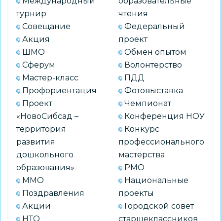
Международный
образовательные
турнир
чтения
Совещание
Федеральный
Акция
проект
ШМО
Обмен опытом
Сферум
Волонтерство
Мастер-класс
ПДД
Профориентация
Фотовыставка
Проект
Чемпионат
«НовоСибсад –
Конференция НОУ
территория
Конкурс
развития
профессионального
дошкольного
мастерства
образования»
РМО
ММО
Национальные
Поздравления
проекты
Акции
Городской совет
НТО
старшеклассников