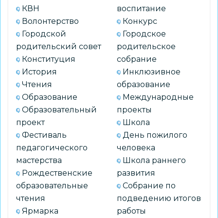
КВН
воспитание
Волонтерство
Конкурс
Городской
Городское
родительский совет
родительское
Конституция
собрание
История
Инклюзивное
Чтения
образование
Образование
Международные
Образовательный
проекты
проект
Школа
Фестиваль
День пожилого
педагогического
человека
мастерства
Школа раннего
Рождественские
развития
образовательные
Собрание по
чтения
подведению итогов
Ярмарка
работы