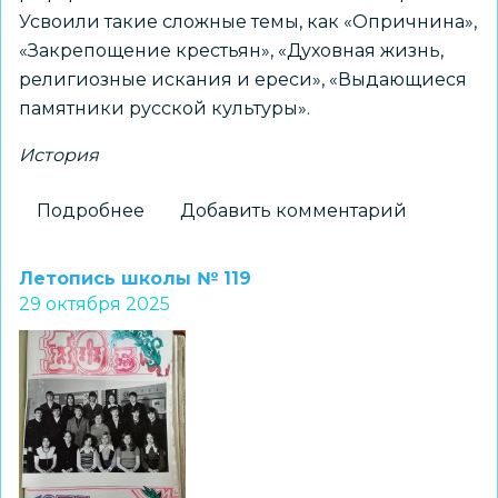
Усвоили такие сложные темы, как «Опричнина»,
«Закрепощение крестьян», «Духовная жизнь,
религиозные искания и ереси», «Выдающиеся
памятники русской культуры».
История
Подробнее
о
Добавить комментарий
Через
творчество
Летопись школы № 119
к
29 октября 2025
знаниям