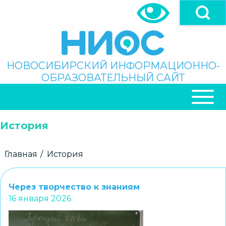
Перейти
к
основному
содержанию
Поиск
НОВОСИБИРСКИЙ ИНФОРМАЦИОННО-
ОБРАЗОВАТЕЛЬНЫЙ САЙТ
ОСНОВНАЯ
НАВИГАЦИЯ
История
Строка
Главная
История
навигации
Через творчество к знаниям
16 января 2026