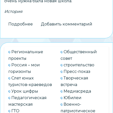
очень нужна была новая школа.
История
Подробнее
о
Добавить комментарий
Летопись
школы
№
119
Региональные
Общественный
проекты
совет
Россия – мои
строительство
горизонты
Пресс-показ
Слет юных
Творческая
туристов-краеведов
встреча
Урок цифры
Медиасреда
Педагогическая
Юбилеи
мастерская
Военно-
ГТО
патриотическое