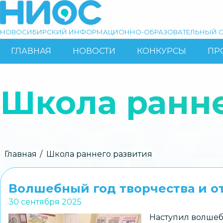
Перейти
к
основному
НОВОСИБИРСКИЙ ИНФОРМАЦИОННО-ОБРАЗОВАТЕЛЬНЫЙ С
содержанию
ГЛАВНАЯ
НОВОСТИ
КОНКУРСЫ
ПР
ОСНОВНАЯ
Поиск
НАВИГАЦИЯ
Школа ранне
Строка
Главная
Школа раннего развития
навигации
Волшебный год творчества и о
30 сентября 2025
Наступил волшеб