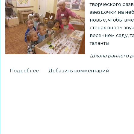
творческого разв
звёздочки на неб
новые, чтобы вме
стенах вновь зву
весеннем саду, т
таланты.
Школа раннего р
Подробнее
о
Добавить комментарий
Волшебный
год
творчества
и
открытий
в
Школе
«Умка»