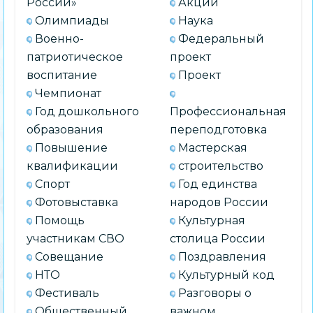
России»
Акции
Олимпиады
Наука
Военно-
Федеральный
патриотическое
проект
воспитание
Проект
Чемпионат
Год дошкольного
Профессиональная
образования
переподготовка
Повышение
Мастерская
квалификации
строительство
Спорт
Год единства
Фотовыставка
народов России
Помощь
Культурная
участникам СВО
столица России
Совещание
Поздравления
НТО
Культурный код
Фестиваль
Разговоры о
Общественный
важном