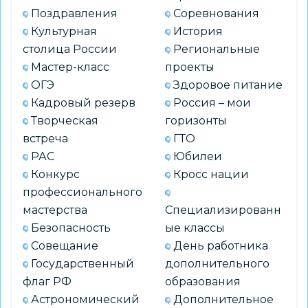
школах
Поздравления
Соревнования
в
Культурная
История
2026
столица России
Региональные
году
Мастер-класс
проекты
ОГЭ
Здоровое питание
Кадровый резерв
Россия – мои
Творческая
горизонты
встреча
ГТО
РАС
Юбилеи
Конкурс
Кросс нации
профессионального
мастерства
Специализированн
Безопасность
ые классы
Совещание
День работника
Государственный
дополнительного
флаг РФ
образования
Астрономический
Дополнительное