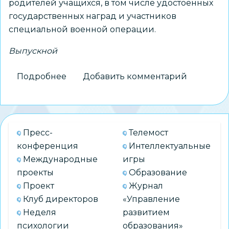
родителей учащихся, в том числе удостоенных
государственных наград и участников
специальной военной операции.
Выпускной
Подробнее
о
Добавить комментарий
Минпросвещения
России
определило
единые
Пресс-
Телемост
дни
конференция
Интеллектуальные
проведения
Международные
игры
последнего
проекты
Образование
звонка
Проект
Журнал
и
Клуб директоров
«Управление
выпускного
Неделя
развитием
в
психологии
образования»