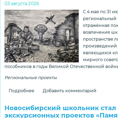
03 августа 2026
С 4 мая по 31 
региональный к
отражённая пок
вовлечения шк
пространстве л
произведений 
являющихся кл
мирного советс
пособников в годы Великой Отечественной войн
Региональные проекты
Подробнее
о
Добавить комментарий
Новосибирские
школьники
Новосибирский школьник стал
стали
экскурсионных проектов «Памя