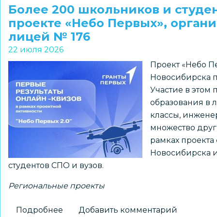
комитеты
Более 200 школьников и студе
новосибирских
проекте «Небо Первых», орган
школ
лицей № 176
стали
22 июля 2026
призерами
Проект «Небо П
регионального
Новосибирска 
конкурса
Участие в этом
образования в л
классы, инжене
множество друг
рамках проекта
Новосибирска и 
студентов СПО и вузов.
Региональные проекты
Подробнее
о
Добавить комментарий