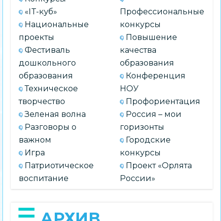
«IT-куб»
Профессиональные
Национальные
конкурсы
проекты
Повышение
Фестиваль
качества
дошкольного
образования
образования
Конференция
Техническое
НОУ
творчество
Профориентация
Зеленая волна
Россия – мои
Разговоры о
горизонты
важном
Городские
Игра
конкурсы
Патриотическое
Проект «Орлята
воспитание
России»
АРХИВ