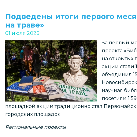
Каналы
для
Подведены итоги первого меся
жителей
на траве»
Новосибирской
01 июля 2026
области
За первый ме
набирают
проекта «Биб
популярность
на открытых 
в
акции стали 1
мессенджере
объединил 15
MAX
Новосибирска
научная библ
посетили 1 5
площадкой акции традиционно стал Первомайский
городских площадок.
Региональные проекты