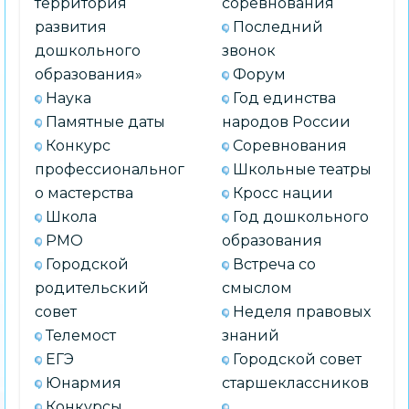
территория
соревнования
развития
Последний
дошкольного
звонок
образования»
Форум
Наука
Год единства
Памятные даты
народов России
Конкурс
Соревнования
профессиональног
Школьные театры
о мастерства
Кросс нации
Школа
Год дошкольного
РМО
образования
Городской
Встреча со
родительский
смыслом
совет
Неделя правовых
Телемост
знаний
ЕГЭ
Городской совет
Юнармия
старшеклассников
Конкурсы