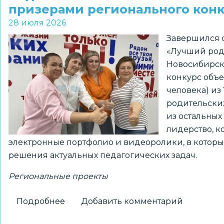
стал
призерами регионального конк
победителем
28 июля 2026
конкурса
Завершился 
экскурсионных
«Лучший род
проектов
Новосибирско
«Памятные
конкурс объе
места
человека) из
моего
родительских
региона»
из остальных
лидерство, к
электронные портфолио и видеоролики, в котор
решения актуальных педагогических задач.
Региональные проекты
Подробнее
о
Добавить комментарий
Родительские