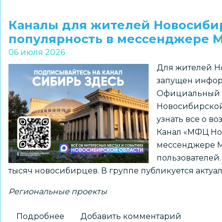
Более
200
Каналы для жителей Новосиби
школьников
популярность в мессенджере 
и
06 июля 2026
студентов
Для жителей Н
приняли
запущен инфор
участие
Официальный к
в
Новосибирской
проекте
узнать все о в
«Небо
Канал «МФЦ Но
Первых»,
мессенджере М
организатором
пользователей.
которого
тысяч новосибирцев. В группе публикуется акту
выступил
лицей
Региональные проекты
№
176
Подробнее
о
Добавить комментарий