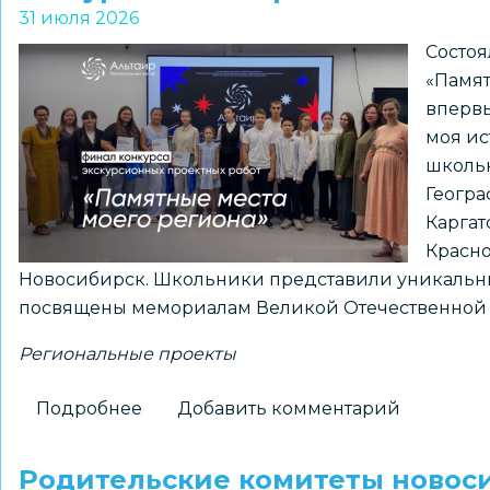
призерами
31 июля 2026
регионального
Состоя
конкурса
«Памят
«Без
впервы
срока
моя ис
давности.
школьн
Память,
Геогра
отражённая
Каргат
поколениями»
Красно
Новосибирск. Школьники представили уникальны
посвящены мемориалам Великой Отечественной 
Региональные проекты
Подробнее
о
Добавить комментарий
Новосибирский
школьник
Родительские комитеты новос