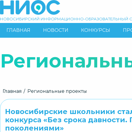
Перейти
к
основному
НОВОСИБИРСКИЙ ИНФОРМАЦИОННО-ОБРАЗОВАТЕЛЬНЫЙ С
содержанию
ГЛАВНАЯ
НОВОСТИ
КОНКУРСЫ
ПР
ОСНОВНАЯ
Поиск
НАВИГАЦИЯ
Региональн
Строка
Главная
Региональные проекты
навигации
Новосибирские школьники ста
конкурса «Без срока давности.
поколениями»