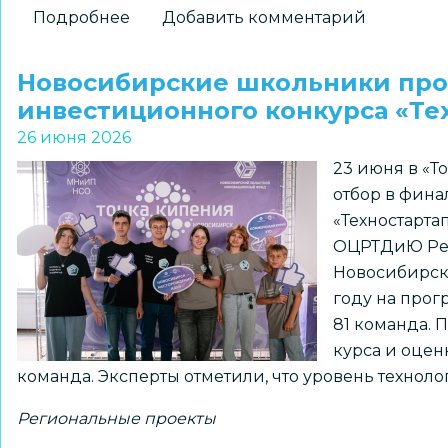
Подробнее
о
Добавить комментарий
Подведены
итоги
Новосибирские школьники про
первого
инвестиционного конкурса «Те
месяца
26 июня 2026
сетевой
23 июня в «Т
акции
отбор в фина
«Библиотека
«Техностарта
на
ОЦРТДиЮ Рег
траве»
Новосибирск
году на прог
81 команда.
курса и оцен
команда. Эксперты отметили, что уровень техноло
Региональные проекты