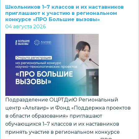
прием
Школьников 1–7 классов и их наставников
заявок
приглашают к участию в региональном
конкурсе «ПРО Большие вызовы»
на
04 августа 2026
конкурс
«Лучший
школьный
педагог-
библиотекарь
России»
Подразделение ОЦРТДиЮ Региональный
центр «Альтаир» и Фонд «Поддержка проектов
в области образования» приглашают
обучающихся 1–7 классов и их наставников
принять участие в региональном конкурсе