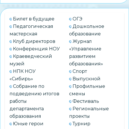
конкурс
«Читаем
Билет в будущее
ОГЭ
всей
Педагогическая
Дошкольное
семьей»
мастерская
образование
Клуб директоров
Журнал
Конференция НОУ
«Управление
Краеведческий
развитием
музей
образования»
НПК НОУ
Спорт
«Сибирь»
Выпускной
Собрание по
Профильные
подведению итогов
смены
работы
Фестиваль
департамента
Региональные
образования
проекты
Юные герои
Турнир