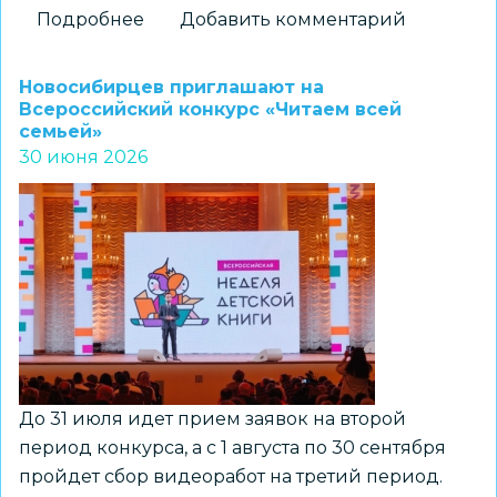
Подробнее
о
Добавить комментарий
Новосибирский
школьник
Новосибирцев приглашают на
занял
Всероссийский конкурс «Читаем всей
семьей»
призовое
30 июня 2026
место
на
XIV
Всероссийском
конкурсе
«Моя
семейная
реликвия»
До 31 июля идет прием заявок на второй
период конкурса, а с 1 августа по 30 сентября
пройдет сбор видеоработ на третий период.