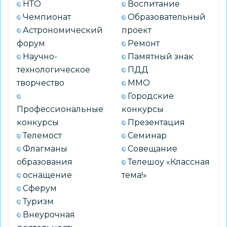
НТО
Воспитание
Чемпионат
Образовательный
Астрономический
проект
форум
Ремонт
Научно-
Памятный знак
технологическое
ПДД
творчество
ММО
Городские
Профессиональные
конкурсы
конкурсы
Презентация
Телемост
Семинар
Флагманы
Совещание
образования
Телешоу «Классная
оснащение
тема!»
Сферум
Туризм
Внеурочная