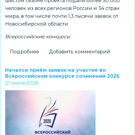
шестом сезоне проекта подали более 50 000
человек из всех регионов России и 34 стран
мира, в том числе почти 1,3 тысячи заявок от
Новосибирской области.
Всероссийские конкурсы
Подробнее
о
Добавить комментарий
Продолжается
регистрация
Начался приём заявок на участие во
в
Всероссийском конкурсе сочинений 2026
21 июля 2026
проект
«Флагманы
образования»
для
участников
из
Новосибирской