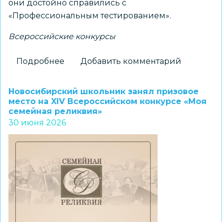
они достойно справились с
«Профессиональным тестированием».
Всероссийские конкурсы
Подробнее
о
Добавить комментарий
Педагог
новосибирского
Новосибирский школьник занял призовое
лицея
место на XIV Всероссийском конкурсе «Моя
семейная реликвия»
вошла
30 июня 2026
в
состав
жюри
заочного
этапа
конкурса
«Директор
года