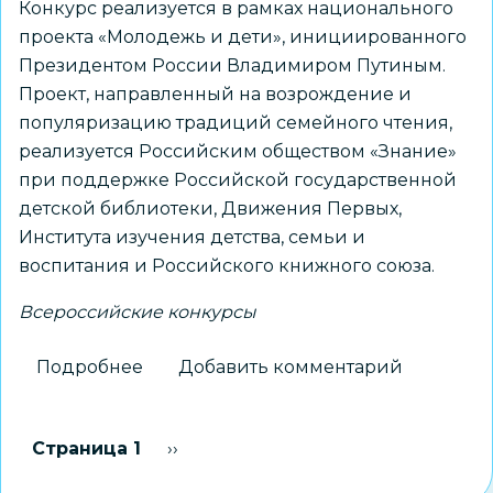
Конкурс реализуется в рамках национального
проекта «Молодежь и дети», инициированного
Президентом России Владимиром Путиным.
Проект, направленный на возрождение и
популяризацию традиций семейного чтения,
реализуется Российским обществом «Знание»
при поддержке Российской государственной
детской библиотеки, Движения Первых,
Института изучения детства, семьи и
воспитания и Российского книжного союза.
Всероссийские конкурсы
Подробнее
о
Добавить комментарий
Новосибирцев
приглашают
Нумерация
Страница 1
Следующая страница
››
на
страниц
Всероссийский