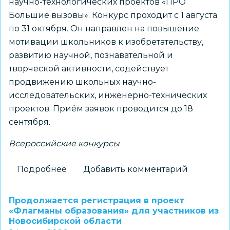
научно-технологических проектов «ПРО
Большие вызовы». Конкурс проходит с 1 августа
по 31 октября. Он направлен на повышение
мотивации школьников к изобретательству,
развитию научной, познавательной и
творческой активности, содействует
продвижению школьных научно-
исследовательских, инженерно-технических
проектов. Приём заявок проводится до 18
сентября.
Всероссийские конкурсы
Подробнее
о
Добавить комментарий
Школьников
1–
Продолжается регистрация в проект
7
«Флагманы образования» для участников из
Новосибирской области
классов