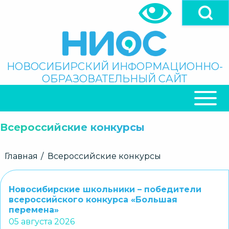
Перейти
к
основному
содержанию
Поиск
НОВОСИБИРСКИЙ ИНФОРМАЦИОННО-
ОБРАЗОВАТЕЛЬНЫЙ САЙТ
ОСНОВНАЯ
НАВИГАЦИЯ
Всероссийские конкурсы
Строка
Главная
Всероссийские конкурсы
навигации
Новосибирские школьники – победители
всероссийского конкурса «Большая
перемена»
05 августа 2026