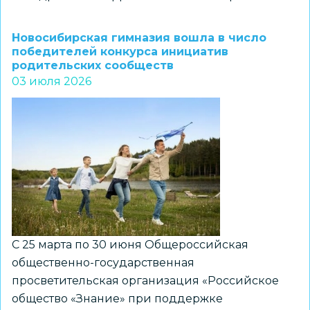
Начался
приём
Новосибирская гимназия вошла в число
заявок
победителей конкурса инициатив
родительских сообществ
на
03 июля 2026
участие
во
Всероссийском
конкурсе
сочинений
2026
С 25 марта по 30 июня Общероссийская
общественно-государственная
просветительская организация «Российское
общество «Знание» при поддержке