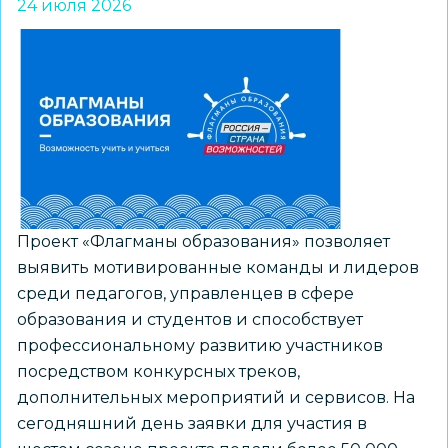
24 июля 2026
и
их
наставников
приглашают
к
участию
в
региональном
конкурсе
Проект «Флагманы образования» позволяет
«ПРО
выявить мотивированные команды и лидеров
Большие
среди педагогов, управленцев в сфере
вызовы»
образования и студентов и способствует
профессиональному развитию участников
посредством конкурсных треков,
дополнительных мероприятий и сервисов. На
сегодняшний день заявки для участия в