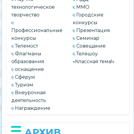
технологическое
ММО
творчество
Городские
конкурсы
Профессиональные
Презентация
конкурсы
Семинар
Телемост
Совещание
Флагманы
Телешоу
образования
«Классная тема!»
оснащение
Сферум
Туризм
Внеурочная
деятельность
Награждение
АРХИВ