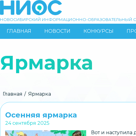
Перейти
к
основному
НОВОСИБИРСКИЙ ИНФОРМАЦИОННО-ОБРАЗОВАТЕЛЬНЫЙ С
содержанию
ГЛАВНАЯ
НОВОСТИ
КОНКУРСЫ
ПР
ОСНОВНАЯ
Поиск
НАВИГАЦИЯ
Ярмарка
Строка
Главная
Ярмарка
навигации
Осенняя ярмарка
24 сентября 2025
Вот и наступила 