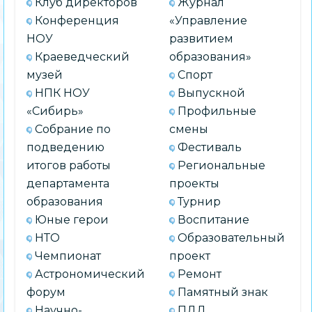
Клуб директоров
Журнал
Конференция
«Управление
НОУ
развитием
Краеведческий
образования»
музей
Спорт
НПК НОУ
Выпускной
«Сибирь»
Профильные
Собрание по
смены
подведению
Фестиваль
итогов работы
Региональные
департамента
проекты
образования
Турнир
Юные герои
Воспитание
НТО
Образовательный
Чемпионат
проект
Астрономический
Ремонт
форум
Памятный знак
Научно-
ПДД