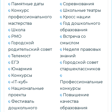
Памятные даты
Соревнования
Конкурс
Школьные театры
профессионального
Кросс нации
мастерства
Год дошкольного
Школа
образования
РМО
Встреча со
Городской
смыслом
родительский совет
Неделя правовых
Телемост
знаний
ЕГЭ
Городской совет
Юнармия
старшеклассников
Конкурсы
«IT-куб»
Профессиональные
Национальные
конкурсы
проекты
Повышение
Фестиваль
качества
дошкольного
образования