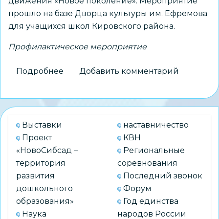
движения «Новое поколение». Мероприятие
прошло на базе Дворца культуры им. Ефремова
для учащихся школ Кировского района.
Профилактическое мероприятие
Подробнее
о
Добавить комментарий
Марафон
дорожной
безопасности
Выставки
наставничество
Проект
КВН
«НовоСибсад –
Региональные
территория
соревнования
развития
Последний звонок
дошкольного
Форум
образования»
Год единства
Наука
народов России