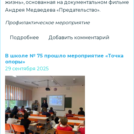
жизнь», основанная на документальном фильме
Андрея Медведева «Предательство».
Профилактическое мероприятие
Подробнее
о
Добавить комментарий
Профилактическая
работа
В школе № 75 прошло мероприятие «Точка
с
опоры»
29 сентября 2025
подростками
через
формат
кинодискуссии