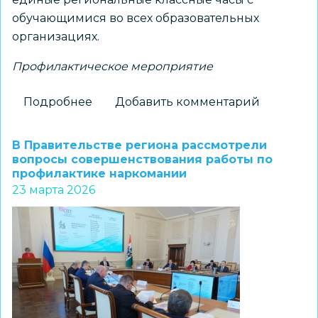
обучающимися во всех образовательных
организациях.
Профилактическое мероприятие
Подробнее
о
Добавить комментарий
Единый
классный
В Правительстве региона рассмотрели
час
вопросы совершенствования работы по
профилактике наркомании
по
23 марта 2026
профилактике
противоправного
поведения
пройдет
во
всех
школах