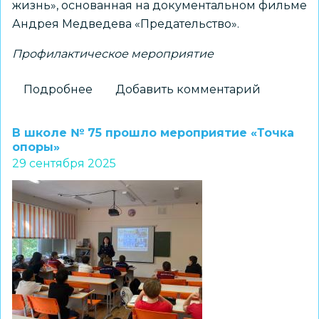
жизнь», основанная на документальном фильме
Андрея Медведева «Предательство».
Профилактическое мероприятие
Подробнее
о
Добавить комментарий
Профилактическая
работа
В школе № 75 прошло мероприятие «Точка
с
опоры»
29 сентября 2025
подростками
через
формат
кинодискуссии