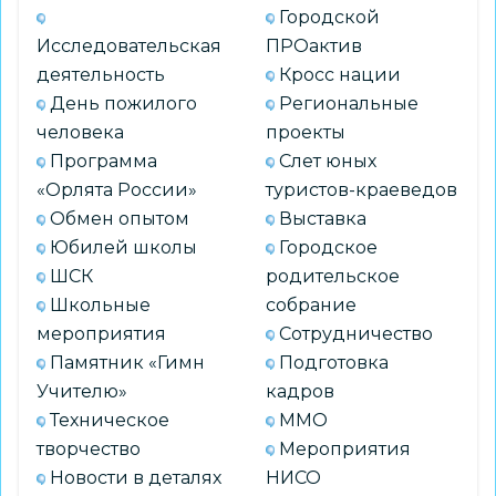
Городской
Исследовательская
ПРОактив
деятельность
Кросс нации
День пожилого
Региональные
человека
проекты
Программа
Слет юных
«Орлята России»
туристов-краеведов
Обмен опытом
Выставка
Юбилей школы
Городское
ШСК
родительское
Школьные
собрание
мероприятия
Сотрудничество
Памятник «Гимн
Подготовка
Учителю»
кадров
Техническое
ММО
творчество
Мероприятия
Новости в деталях
НИСО