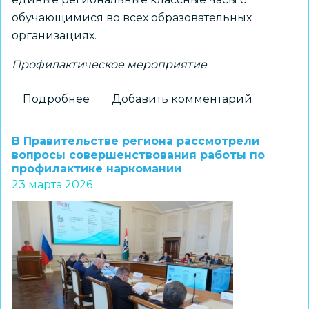
обучающимися во всех образовательных
организациях.
Профилактическое мероприятие
Подробнее
о
Добавить комментарий
Единый
классный
В Правительстве региона рассмотрели
час
вопросы совершенствования работы по
профилактике наркомании
по
23 марта 2026
профилактике
противоправного
поведения
пройдет
во
всех
школах