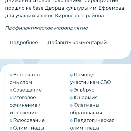
движения «Новое поколение». Мероприятие
прошло на базе Дворца культуры им. Ефремова
для учащихся школ Кировского района.
Профилактическое мероприятие
Подробнее
о
Добавить комментарий
Марафон
дорожной
безопасности
Встреча со
Помощь
смыслом
участникам СВО
Совещание
Эльбрус
Итоговое
Юнармия
сочинение /
Флагманы
изложение
образования
Голосование
Педагогическая
Олимпиады
олимпиада