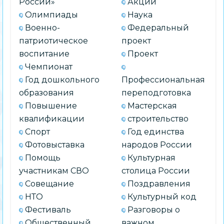
России»
Акции
Олимпиады
Наука
Военно-
Федеральный
патриотическое
проект
воспитание
Проект
Чемпионат
Год дошкольного
Профессиональная
образования
переподготовка
Повышение
Мастерская
квалификации
строительство
Спорт
Год единства
Фотовыставка
народов России
Помощь
Культурная
участникам СВО
столица России
Совещание
Поздравления
НТО
Культурный код
Фестиваль
Разговоры о
Общественный
важном