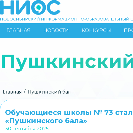
Перейти
к
основному
НОВОСИБИРСКИЙ ИНФОРМАЦИОННО-ОБРАЗОВАТЕЛЬНЫЙ С
содержанию
ГЛАВНАЯ
НОВОСТИ
КОНКУРСЫ
ПР
ОСНОВНАЯ
Поиск
НАВИГАЦИЯ
Пушкинский
Строка
Главная
Пушкинский бал
навигации
Обучающиеся школы № 73 стал
«Пушкинского бала»
30 сентября 2025