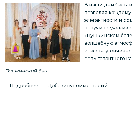
В наши дни балы 
позволяя каждому 
элегантности и ро
получили ученики 
«Пушкинском бале»
волшебную атмосф
красота, утонченн
роль галантного к
Пушкинский бал
Подробнее
о
Добавить комментарий
Обучающиеся
школы
№
73
стали
участниками