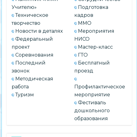
Учителю»
Подготовка
Техническое
кадров
творчество
ММО
Новости в деталях
Мероприятия
Федеральный
НИСО
проект
Мастер-класс
Соревнования
ГТО
Последний
Бесплатный
звонок
проезд
Методическая
работа
Профилактическое
Туризм
мероприятие
Фестиваль
дошкольного
образования