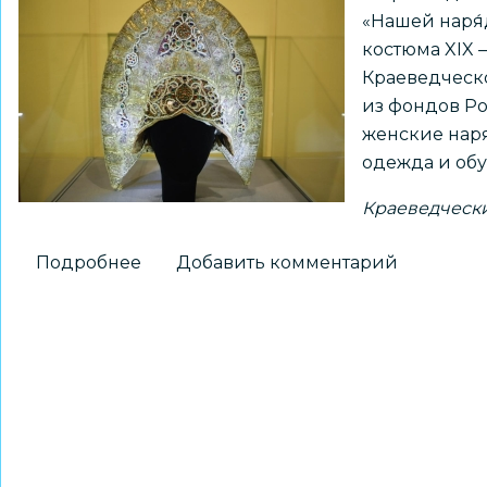
«Нашей наря́
комплексе
костюма XIX 
«Дорогами
Краеведческо
детства»
из фондов Ро
ЦРТДиЮ
женские наря
«Заельцовский
одежда и обу
Краеведческ
Подробнее
о
Добавить комментарий
Народные
костюмы
из
разных
уголков
России
можно