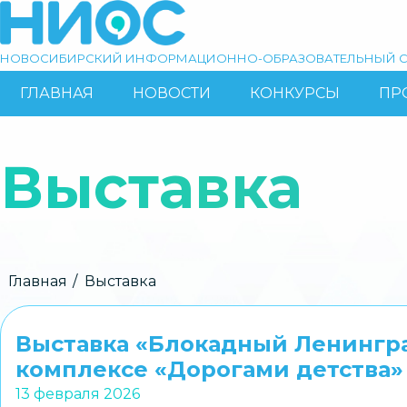
Перейти
к
основному
НОВОСИБИРСКИЙ ИНФОРМАЦИОННО-ОБРАЗОВАТЕЛЬНЫЙ С
содержанию
ГЛАВНАЯ
НОВОСТИ
КОНКУРСЫ
ПР
ОСНОВНАЯ
Поиск
НАВИГАЦИЯ
Выставка
Строка
Главная
Выставка
навигации
Выставка «Блокадный Ленингр
комплексе «Дорогами детства
13 февраля 2026