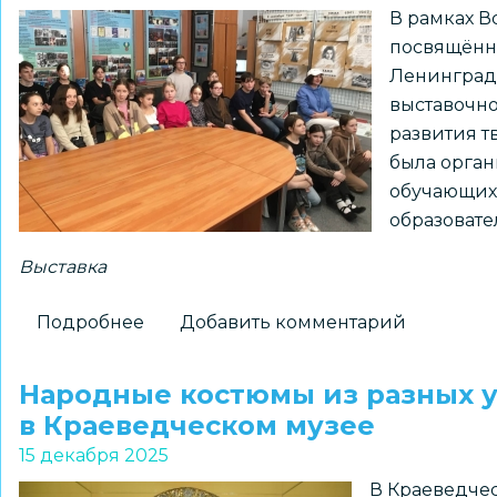
В рамках В
посвящённ
Ленинграда
выставочно
развития т
была орган
обучающих
образовате
Выставка
Подробнее
о
Добавить комментарий
Выставка
«Блокадный
Народные костюмы из разных у
Ленинград»
в Краеведческом музее
в
15 декабря 2025
Музейно-
В Краеведчес
выставочном