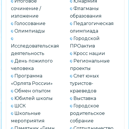
Итоговое
Юнармия
сочинение /
Флагманы
изложение
образования
Голосование
Педагогическая
Олимпиады
олимпиада
Городской
Исследовательская
ПРОактив
деятельность
Кросс нации
День пожилого
Региональные
человека
проекты
Программа
Слет юных
«Орлята России»
туристов-
Обмен опытом
краеведов
Юбилей школы
Выставка
ШСК
Городское
Школьные
родительское
мероприятия
собрание
Памятник «Гимн
Сотрудничество