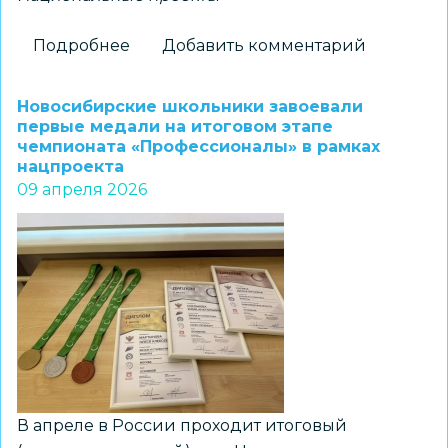
Подробнее
о
Добавить комментарий
Открытый
региональный
Новосибирские школьники завоевали
урок
первые медали на итоговом этапе
чемпионата «Профессионалы» в рамках
федерального
нацпроекта
проекта
09 апреля 2026
«Цифровой
ликбез»
прошел
в
школе
№
206
Новосибирска
В апреле в России проходит итоговый