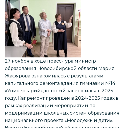
в
эксплуатацию
второй
корпус
Экономического
лицея
27 ноября в ходе пресс-тура министр
образования Новосибирской области Мария
Жафярова ознакомилась с результатами
капитального ремонта здания гимназии №14
«Универсарий», который завершился в 2025
году. Капремонт проведен в 2024-2025 годах в
рамках реализации мероприятий по
модернизации школьных систем образования
национального проекта «Молодежь и дети».
Всего в Новосибирской области по нацпроекту