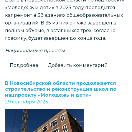
«Молодежь и дети» в 2025 году проводится
капремонт в 38 зданиях общеобразовательных
организаций. В 35 из них он уже завершен в
полном объеме, в оставшихся трех, согласно
графику, будет завершен до конца года.
Национальные проекты
Подробнее
о
Добавить комментарий
Министр
образования
В Новосибирской области продолжается
Новосибирской
строительство и реконструкция школ по
нацпроекту «Молодежь и дети»
области
29 сентября 2025
Мария
Жафярова
ознакомилась
с