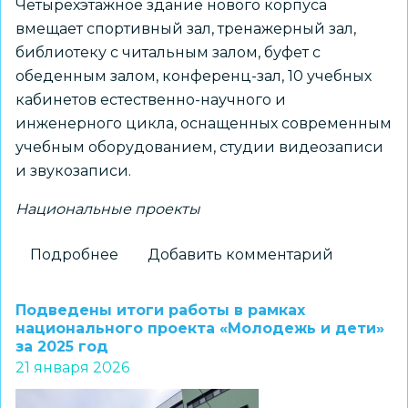
Четырехэтажное здание нового корпуса
вмещает спортивный зал, тренажерный зал,
библиотеку с читальным залом, буфет с
обеденным залом, конференц-зал, 10 учебных
кабинетов естественно-научного и
инженерного цикла, оснащенных современным
учебным оборудованием, студии видеозаписи
и звукозаписи.
Национальные проекты
Подробнее
о
Добавить комментарий
Открылся
обновленный
Подведены итоги работы в рамках
корпус
национального проекта «Молодежь и дети»
за 2025 год
экономического
21 января 2026
лицея
на