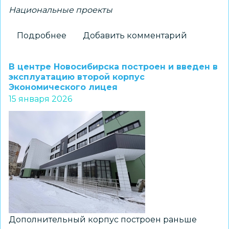
Национальные проекты
Подробнее
о
Добавить комментарий
Подведены
итоги
В центре Новосибирска построен и введен в
работы
эксплуатацию второй корпус
Экономического лицея
в
15 января 2026
рамках
национального
проекта
«Молодежь
и
дети»
за
2025
год
Дополнительный корпус построен раньше