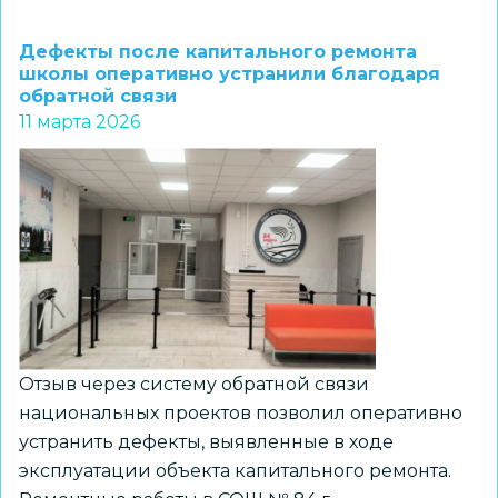
Новосибирские
школьники
Дефекты после капитального ремонта
завоевали
школы оперативно устранили благодаря
обратной связи
первые
11 марта 2026
медали
на
итоговом
этапе
чемпионата
«Профессионалы»
в
рамках
нацпроекта
Отзыв через систему обратной связи
национальных проектов позволил оперативно
устранить дефекты, выявленные в ходе
эксплуатации объекта капитального ремонта.