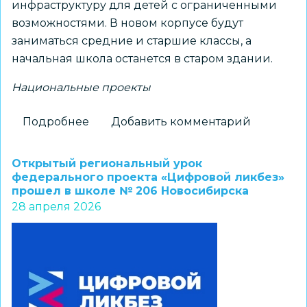
инфраструктуру для детей с ограниченными
возможностями. В новом корпусе будут
заниматься средние и старшие классы, а
начальная школа останется в старом здании.
Национальные проекты
Подробнее
о
Добавить комментарий
Для
учеников
Открытый региональный урок
лицея
федерального проекта «Цифровой ликбез»
прошел в школе № 206 Новосибирска
№
28 апреля 2026
113
в
Дзержинском
районе
Новосибирска
строится