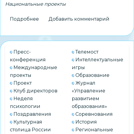
Национальные проекты
Подробнее
о
Добавить комментарий
В
Новосибирской
области
продолжается
Пресс-
Телемост
строительство
конференция
Интеллектуальные
и
Международные
игры
реконструкция
проекты
Образование
школ
Проект
Журнал
по
Клуб директоров
«Управление
нацпроекту
Неделя
развитием
«Молодежь
психологии
образования»
и
Поздравления
Соревнования
дети»
Культурная
История
столица России
Региональные