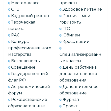
Мастер-класс
проекты
ОГЭ
Здоровое питание
Кадровый резерв
Россия – мои
Творческая
горизонты
встреча
ГТО
РАС
Юбилеи
Конкурс
Кросс нации
профессионального
мастерства
Специализированн
Безопасность
ые классы
Совещание
День работника
Государственный
дополнительного
флаг РФ
образования
Астрономический
Дополнительное
форум
образование
Рождественские
Журнал
образовательные
Проект