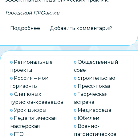
Городской ПРОактив
Подробнее
о
Добавить комментарий
Состоялся
городской
Методический
ПРОактив
Региональные
Общественный
«Преемственность
проекты
совет
и
Россия – мои
строительство
непрерывность
горизонты
Пресс-показ
как
Слет юных
Творческая
условие
туристов-краеведов
встреча
развития
Урок цифры
Медиасреда
современного
Педагогическая
Юбилеи
образования»
мастерская
Военно-
ГТО
патриотическое