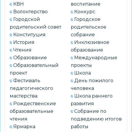
КВН
воспитание
Волонтерство
Конкурс
Городской
Городское
родительский совет
родительское
Конституция
собрание
История
Инклюзивное
Чтения
образование
Образование
Международные
Образовательный
проекты
проект
Школа
Фестиваль
День пожилого
педагогического
человека
мастерства
Школа раннего
Рождественские
развития
образовательные
Собрание по
чтения
подведению итогов
Ярмарка
работы