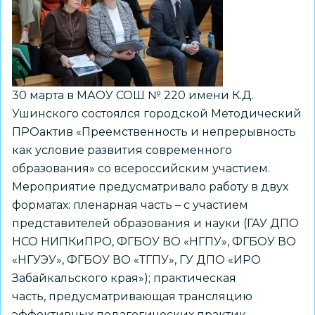
на
Методическом
ПРОактиве
30 марта в МАОУ СОШ № 220 имени К.Д.
Ушинского состоялся городской Методический
ПРОактив «Преемственность и непрерывность
как условие развития современного
образования» со всероссийским участием.
Мероприятие предусматривало работу в двух
форматах: пленарная часть – с участием
представителей образования и науки (ГАУ ДПО
НСО НИПКиПРО, ФГБОУ ВО «НГПУ», ФГБОУ ВО
«НГУЭУ», ФГБОУ ВО «ТГПУ», ГУ ДПО «ИРО
Забайкальского края»); практическая
часть, предусматривающая трансляцию
эффективных педагогических практик.