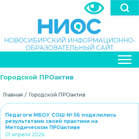
Перейти
к
основному
содержанию
Поиск
НОВОСИБИРСКИЙ ИНФОРМАЦИОННО-
ОБРАЗОВАТЕЛЬНЫЙ САЙТ
ОСНОВНАЯ
НАВИГАЦИЯ
Городской ПРОактив
Строка
Главная
Городской ПРОактив
навигации
Педагоги МБОУ СОШ № 56 поделились
результатами своей практики на
Методическом ПРОактиве
01 апреля 2026