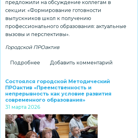
предложили на обсуждение коллегам в
секции: «Формирование готовности
выпускников школ к получению
профессионального образования: актуальные
вызовы и перспективы».
Городской ПРОактив
Подробнее
о
Добавить комментарий
Педагоги
МБОУ
Состоялся городской Методический
СОШ
ПРОактив «Преемственность и
непрерывность как условие развития
№
современного образования»
56
31 марта 2026
поделились
результатами
своей
практики