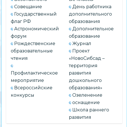
Совещание
День работника
Государственный
дополнительного
флаг РФ
образования
Астрономический
Дополнительное
форум
образование
Рождественские
Журнал
образовательные
Проект
чтения
«НовоСибсад –
территория
Профилактическое
развития
мероприятие
дошкольного
Всероссийские
образования»
конкурсы
Озеленение
оснащение
Школа раннего
развития