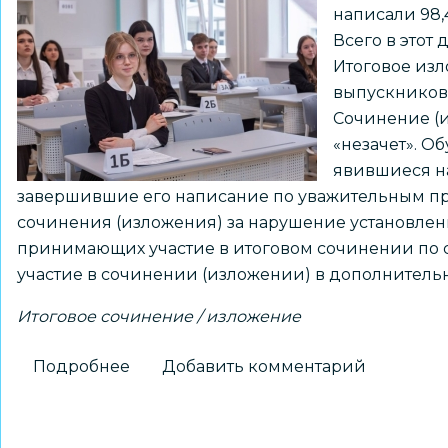
написали 98,
Всего в этот
Итоговое изл
выпускников.
Сочинение (и
«незачет». О
явившиеся на
завершившие его написание по уважительным при
сочинения (изложения) за нарушение установлен
принимающих участие в итоговом сочинении по с
участие в сочинении (изложении) в дополнительны
Итоговое сочинение / изложение
Подробнее
о
Добавить комментарий
Итоговое
сочинение
успешно