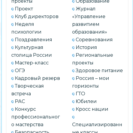
проекты
Образование
Проект
Журнал
Клуб директоров
«Управление
Неделя
развитием
психологии
образования»
Поздравления
Соревнования
Культурная
История
столица России
Региональные
Мастер-класс
проекты
ОГЭ
Здоровое питание
Кадровый резерв
Россия – мои
Творческая
горизонты
встреча
ГТО
РАС
Юбилеи
Конкурс
Кросс нации
профессиональног
о мастерства
Специализированн
Безопасность
ые классы