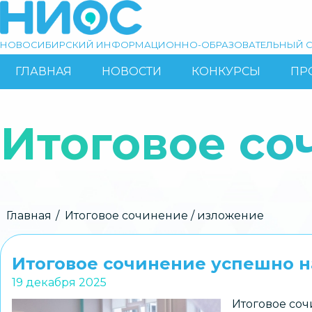
Перейти
к
основному
НОВОСИБИРСКИЙ ИНФОРМАЦИОННО-ОБРАЗОВАТЕЛЬНЫЙ С
содержанию
ГЛАВНАЯ
НОВОСТИ
КОНКУРСЫ
ПР
ОСНОВНАЯ
Поиск
НАВИГАЦИЯ
Итоговое со
Строка
Главная
Итоговое сочинение / изложение
навигации
Итоговое сочинение успешно н
19 декабря 2025
Итоговое соч