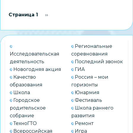
Михаил
Николаевич
Нумерация
Страница 1
Следующая страница
››
Дровосеков
страниц
рассказал
школьникам
о
Региональные
профессиональных
Исследовательская
соревнования
возможностях
деятельность
Последний звонок
в
Новогодняя акция
ГИА
медицине
Качество
Россия – мои
образования
горизонты
Школа
Юнармия
Городское
Фестиваль
родительское
Школа раннего
собрание
развития
ТехноГТО
Ремонт
Всероссийская
Игра