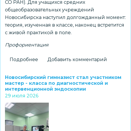
СО РАН). Для учащихся средних
общеобразовательных учреждений
Новосибирска наступил долгожданный момент:
теория, изученная в классе, наконец встретится
с живой практикой в поле.
Профориентация
Подробнее
о
Добавить комментарий
На
«Перекрёстках
Новосибирский гимназист стал участником
эпох»:
мастер - класса по диагностической и
интервенционной эндоскопии
как
29 июля 2026
школьники
Новосибирска
получили
возможность
прикоснуться