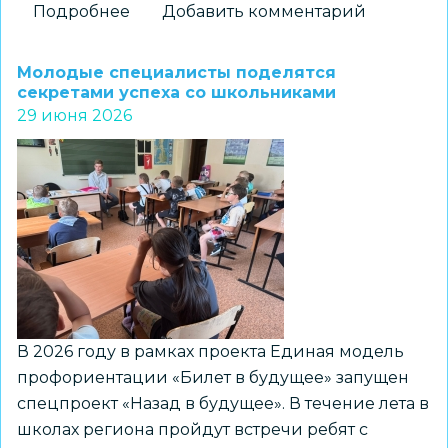
Подробнее
о
Добавить комментарий
Первая
летняя
Молодые специалисты поделятся
профориентационная
секретами успеха со школьниками
29 июня 2026
полевая
археологическая
школа
«Венгеровский
пласт:
Перекрёстки
эпох»
начала
работу
В 2026 году в рамках проекта Единая модель
профориентации «Билет в будущее» запущен
спецпроект «Назад в будущее». В течение лета в
школах региона пройдут встречи ребят с