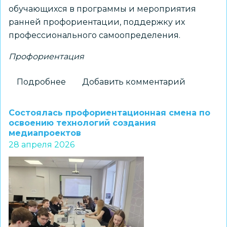
обучающихся в программы и мероприятия
ранней профориентации, поддержку их
профессионального самоопределения.
Профориентация
Подробнее
о
Добавить комментарий
«Мода
от
Состоялась профориентационная смена по
А
освоению технологий создания
медиапроектов
до
28 апреля 2026
Я»:
творческие
коллективы
продемонстрировали
свое
видение
современной