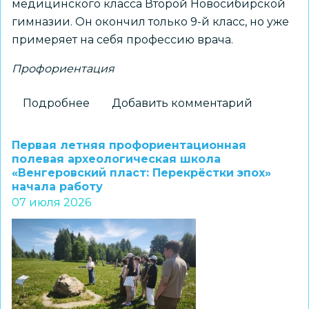
медицинского класса Второй Новосибирской
гимназии. Он окончил только 9-й класс, но уже
примеряет на себя профессию врача.
Профориентация
Подробнее
о
Добавить комментарий
Новосибирский
гимназист
Первая летняя профориентационная
стал
полевая археологическая школа
«Венгеровский пласт: Перекрёстки эпох»
участником
начала работу
мастер
07 июля 2026
-
класса
по
диагностической
и
интервенционной