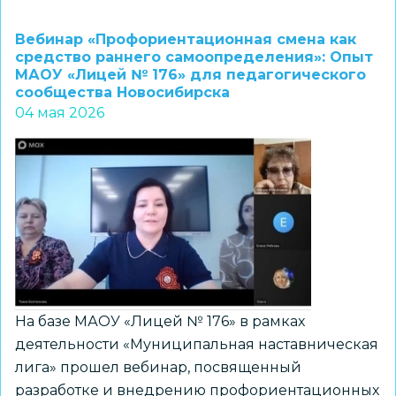
Атласы
доступных
Вебинар «Профориентационная смена как
профессий
средство раннего самоопределения»: Опыт
МАОУ «Лицей № 176» для педагогического
СПО
сообщества Новосибирска
04 мая 2026
На базе МАОУ «Лицей № 176» в рамках
деятельности «Муниципальная наставническая
лига» прошел вебинар, посвященный
разработке и внедрению профориентационных