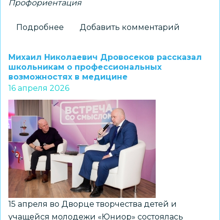
Профориентация
Подробнее
о
Добавить комментарий
Состоялась
профориентационная
Михаил Николаевич Дровосеков рассказал
смена
школьникам о профессиональных
возможностях в медицине
по
16 апреля 2026
освоению
технологий
создания
медиапроектов
15 апреля во Дворце творчества детей и
учащейся молодежи «Юниор» состоялась