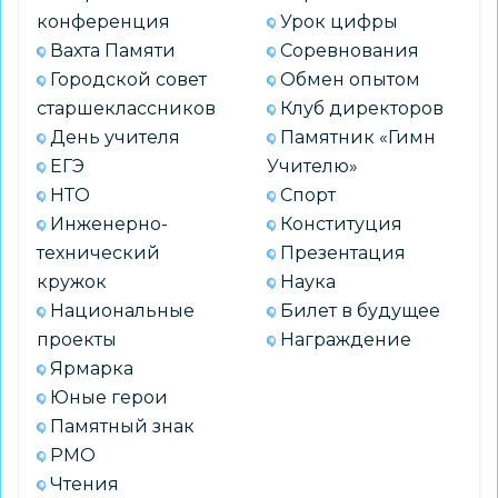
конференция
Урок цифры
Вахта Памяти
Соревнования
Городской совет
Обмен опытом
старшеклассников
Клуб директоров
День учителя
Памятник «Гимн
ЕГЭ
Учителю»
НТО
Спорт
Инженерно-
Конституция
технический
Презентация
кружок
Наука
Национальные
Билет в будущее
проекты
Награждение
Ярмарка
Юные герои
Памятный знак
РМО
Чтения