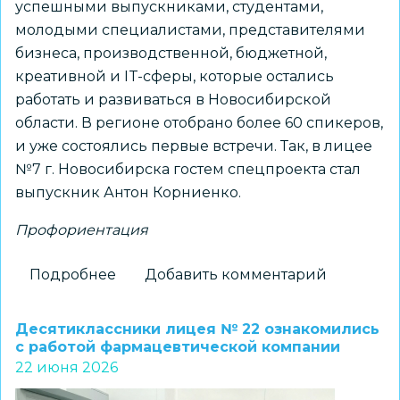
успешными выпускниками, студентами,
молодыми специалистами, представителями
бизнеса, производственной, бюджетной,
креативной и IT-сферы, которые остались
работать и развиваться в Новосибирской
области. В регионе отобрано более 60 спикеров,
и уже состоялись первые встречи. Так, в лицее
№7 г. Новосибирска гостем спецпроекта стал
выпускник Антон Корниенко.
Профориентация
Подробнее
о
Добавить комментарий
Молодые
специалисты
Десятиклассники лицея № 22 ознакомились
поделятся
с работой фармацевтической компании
22 июня 2026
секретами
успеха