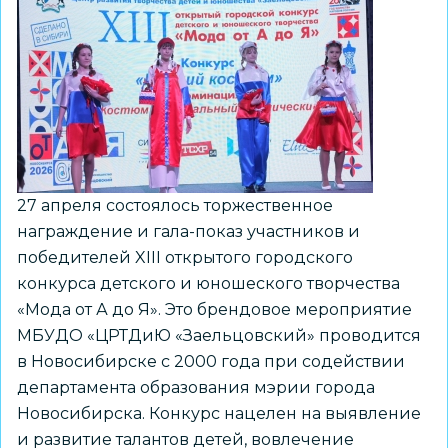
раннего
самоопределения»:
Опыт
МАОУ
«Лицей
№
176»
для
27 апреля состоялось торжественное
педагогического
награждение и гала-показ участников и
сообщества
победителей XIII открытого городского
Новосибирска
конкурса детского и юношеского творчества
«Мода от А до Я». Это брендовое мероприятие
МБУДО «ЦРТДиЮ «Заельцовский» проводится
в Новосибирске с 2000 года при содействии
департамента образования мэрии города
Новосибирска. Конкурс нацелен на выявление
и развитие талантов детей, вовлечение