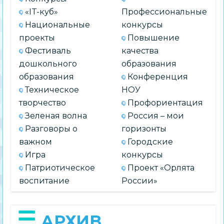
«IT-куб»
Профессиональные
Национальные
конкурсы
проекты
Повышение
Фестиваль
качества
дошкольного
образования
образования
Конференция
Техническое
НОУ
творчество
Профориентация
Зеленая волна
Россия – мои
Разговоры о
горизонты
важном
Городские
Игра
конкурсы
Патриотическое
Проект «Орлята
воспитание
России»
АРХИВ