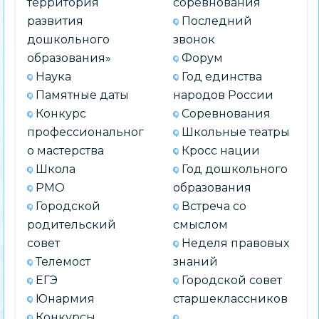
территория
соревнования
развития
Последний
дошкольного
звонок
образования»
Форум
Наука
Год единства
Памятные даты
народов России
Конкурс
Соревнования
профессиональног
Школьные театры
о мастерства
Кросс нации
Школа
Год дошкольного
РМО
образования
Городской
Встреча со
родительский
смыслом
совет
Неделя правовых
Телемост
знаний
ЕГЭ
Городской совет
Юнармия
старшеклассников
Конкурсы