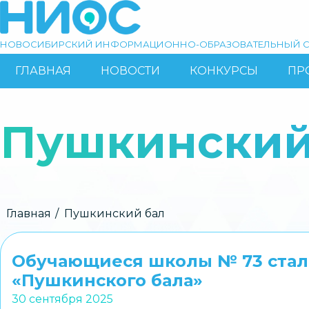
Перейти
к
основному
НОВОСИБИРСКИЙ ИНФОРМАЦИОННО-ОБРАЗОВАТЕЛЬНЫЙ С
содержанию
ГЛАВНАЯ
НОВОСТИ
КОНКУРСЫ
ПР
ОСНОВНАЯ
Поиск
НАВИГАЦИЯ
Пушкинский
Строка
Главная
Пушкинский бал
навигации
Обучающиеся школы № 73 стал
«Пушкинского бала»
30 сентября 2025