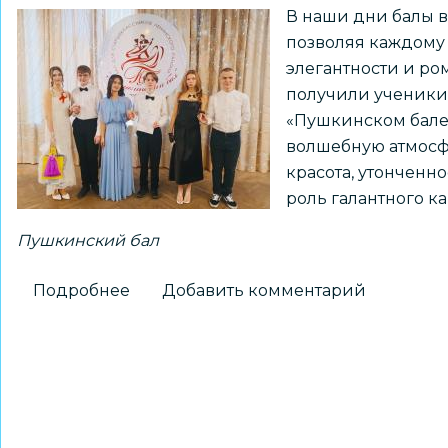
В наши дни балы 
позволяя каждому 
элегантности и ро
получили ученики 
«Пушкинском бале»
волшебную атмосф
красота, утонченн
роль галантного к
Пушкинский бал
Подробнее
о
Добавить комментарий
Обучающиеся
школы
№
73
стали
участниками