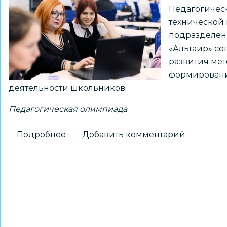
Педагогичес
педагогической
технической 
олимпиады
подразделе
«Альтаир» со
развития ме
формировани
деятельности школьников.
Педагогическая олимпиада
Подробнее
о
Добавить комментарий
«Альтаир»
подвёл
итоги
финала
Педагогической
олимпиады