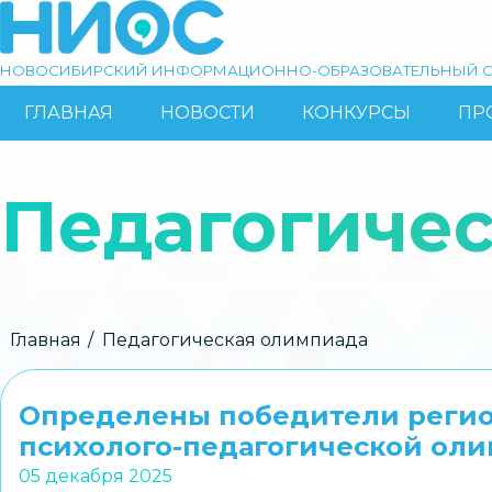
Перейти
к
основному
НОВОСИБИРСКИЙ ИНФОРМАЦИОННО-ОБРАЗОВАТЕЛЬНЫЙ С
содержанию
ГЛАВНАЯ
НОВОСТИ
КОНКУРСЫ
ПР
ОСНОВНАЯ
Поиск
НАВИГАЦИЯ
Педагогиче
Строка
Главная
Педагогическая олимпиада
навигации
Определены победители регио
психолого-педагогической ол
05 декабря 2025