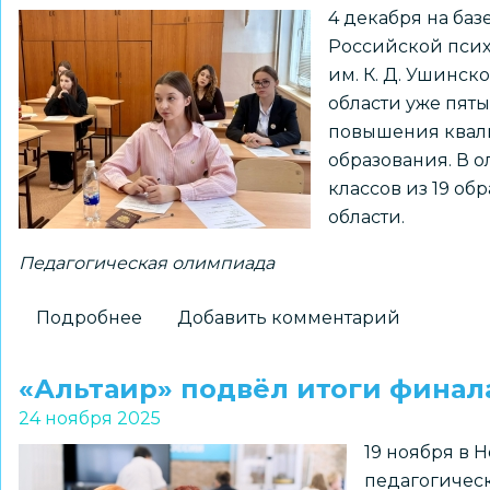
4 декабря на ба
Российской пси
им. К. Д. Ушинс
области уже пят
повышения квал
образования. В о
классов из 19 о
области.
Педагогическая олимпиада
Подробнее
о
Добавить комментарий
Определены
победители
«Альтаир» подвёл итоги фина
регионального
24 ноября 2025
этапа
19 ноября в 
Российской
педагогическ
психолого-