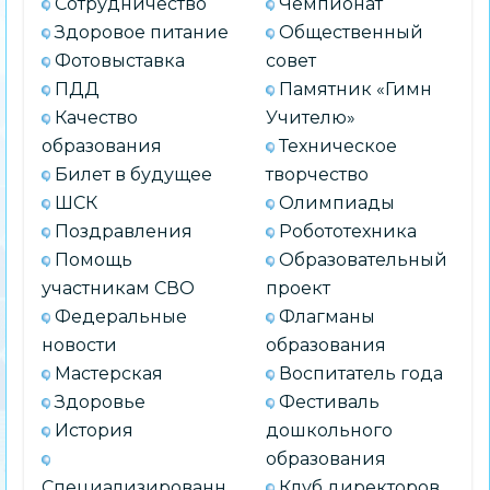
Сотрудничество
Чемпионат
Здоровое питание
Общественный
Фотовыставка
совет
ПДД
Памятник «Гимн
Качество
Учителю»
образования
Техническое
Билет в будущее
творчество
ШСК
Олимпиады
Поздравления
Робототехника
Помощь
Образовательный
участникам СВО
проект
Федеральные
Флагманы
новости
образования
Мастерская
Воспитатель года
Здоровье
Фестиваль
История
дошкольного
образования
Специализированн
Клуб директоров