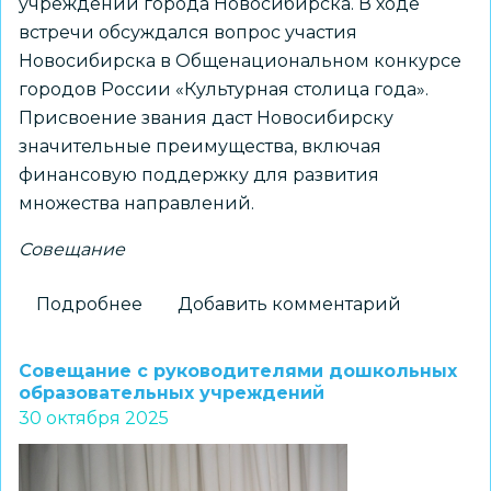
учреждений города Новосибирска. В ходе
встречи обсуждался вопрос участия
Новосибирска в Общенациональном конкурсе
городов России «Культурная столица года».
Присвоение звания даст Новосибирску
значительные преимущества, включая
финансовую поддержку для развития
множества направлений.
Совещание
Подробнее
о
Добавить комментарий
Состоялось
совещание
Совещание с руководителями дошкольных
с
образовательных учреждений
30 октября 2025
руководителями
образовательных
организаций