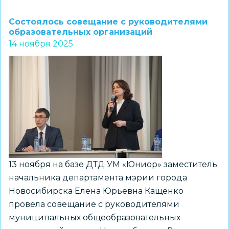
Состоялось
совещание
Состоялось совещание с руководителями
с
образовательных организаций
14 ноября 2025
руководителями
образовательных
организаций
13 ноября на базе ДТД УМ «Юниор» заместитель
начальника департамента мэрии города
Новосибирска Елена Юрьевна Кащенко
провела совещание с руководителями
муниципальных общеобразовательных