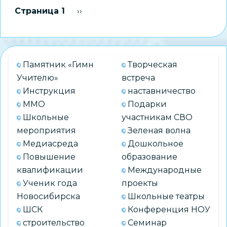
Нумерация
Страница 1
Следующая страница
››
с
страниц
руководителями
образовательных
организаций
Памятник «Гимн
Творческая
Учителю»
встреча
Инструкция
наставничество
ММО
Подарки
Школьные
участникам СВО
мероприятия
Зеленая волна
Медиасреда
Дошкольное
Повышение
образование
квалификации
Международные
Ученик года
проекты
Новосибирска
Школьные театры
ШСК
Конференция НОУ
строительство
Семинар