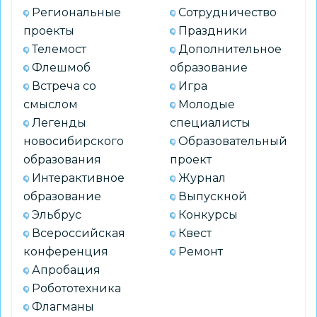
Региональные
Сотрудничество
проекты
Праздники
Телемост
Дополнительное
Флешмоб
образование
Встреча со
Игра
смыслом
Молодые
Легенды
специалисты
новосибирского
Образовательный
образования
проект
Интерактивное
Журнал
образование
Выпускной
Эльбрус
Конкурсы
Всероссийская
Квест
конференция
Ремонт
Апробация
Робототехника
Флагманы