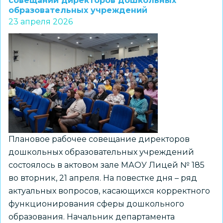
совещании директоров дошкольных
образовательных учреждений
учреждений
23 апреля 2026
состоялось
в
МАОУ
СОШ
№109
Плановое рабочее совещание директоров
дошкольных образовательных учреждений
состоялось в актовом зале МАОУ Лицей № 185
во вторник, 21 апреля. На повестке дня – ряд
актуальных вопросов, касающихся корректного
функционирования сферы дошкольного
образования. Начальник департамента