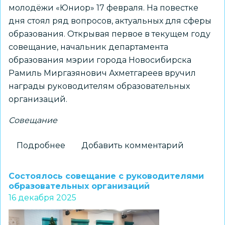
молодёжи «Юниор» 17 февраля. На повестке
дня стоял ряд вопросов, актуальных для сферы
образования. Открывая первое в текущем году
совещание, начальник департамента
образования мэрии города Новосибирска
Рамиль Миргазянович Ахметгареев вручил
награды руководителям образовательных
организаций.
Совещание
Подробнее
о
Добавить комментарий
Совещание
руководителей
Состоялось совещание с руководителями
образовательных
образовательных организаций
16 декабря 2025
учреждений
состоялось
17