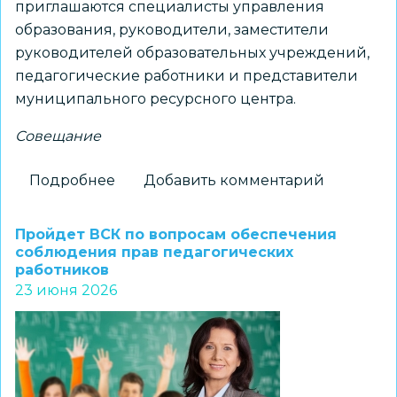
приглашаются специалисты управления
образования, руководители, заместители
руководителей образовательных учреждений,
педагогические работники и представители
муниципального ресурсного центра.
Совещание
Подробнее
о
Добавить комментарий
О
сопровождении
Пройдет ВСК по вопросам обеспечения
талантливых
соблюдения прав педагогических
работников
школьников
23 июня 2026
расскажут
на
совещании
с
муниципалитетами