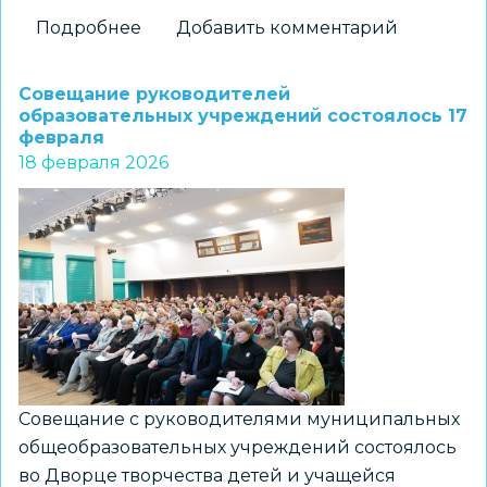
Подробнее
о
Добавить комментарий
Актуальные
вопросы
Совещание руководителей
обсудили
образовательных учреждений состоялось 17
февраля
на
18 февраля 2026
плановом
совещании
директоров
образовательных
учреждений
Совещание с руководителями муниципальных
общеобразовательных учреждений состоялось
во Дворце творчества детей и учащейся