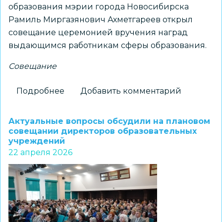
образования мэрии города Новосибирска
Рамиль Миргазянович Ахметгареев открыл
совещание церемонией вручения наград
выдающимся работникам сферы образования.
Совещание
Подробнее
о
Добавить комментарий
Ряд
актуальных
Актуальные вопросы обсудили на плановом
вопросов
совещании директоров образовательных
учреждений
обсудили
22 апреля 2026
на
совещании
директоров
дошкольных
образовательных
учреждений