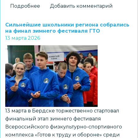
Подробнее
о
Добавить комментарий
ЦРТДиЮ
«Заельцовский»
Сильнейшие школьники региона собрались
стал
на финал зимнего фестиваля ГТО
13 марта 2026
призером
областных
соревнованиях
«Кубок
памяти
А.
И.
Демакова»
13 марта в Бердске торжественно стартовал
финальный этап зимнего фестиваля
Всероссийского физкультурно-спортивного
комплекса «Готов к труду и обороне» среди