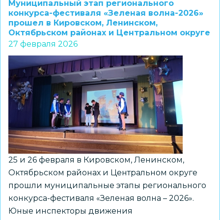
Муниципальный этап регионального
региона
конкурса-фестиваля «Зеленая волна-2026»
прошел в Кировском, Ленинском,
собрались
Октябрьском районах и Центральном округе
на
27 февраля 2026
финал
зимнего
фестиваля
ГТО
25 и 26 февраля в Кировском, Ленинском,
Октябрьском районах и Центральном округе
прошли муниципальные этапы регионального
конкурса-фестиваля «Зеленая волна – 2026».
Юные инспекторы движения