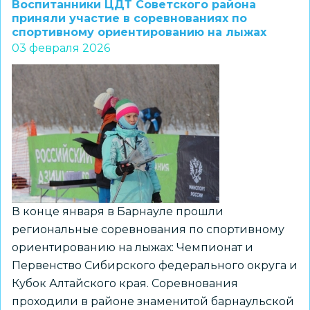
Воспитанники ЦДТ Советского района
Новосибирской
приняли участие в соревнованиях по
спортивному ориентированию на лыжах
области
03 февраля 2026
по
дзюдо
В конце января в Барнауле прошли
региональные соревнования по спортивному
ориентированию на лыжах: Чемпионат и
Первенство Сибирского федерального округа и
Кубок Алтайского края. Соревнования
проходили в районе знаменитой барнаульской