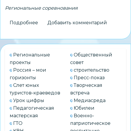
Региональные соревнования
Подробнее
о
Добавить комментарий
Воспитанники
ЦВР
«Пашинский»
–
Региональные
Общественный
победители
проекты
совет
и
Россия – мои
строительство
призеры Открытых
горизонты
Пресс-показ
региональных
Слет юных
Творческая
соревнований
туристов-краеведов
встреча
по
Урок цифры
Медиасреда
боксу
Педагогическая
Юбилеи
мастерская
Военно-
ГТО
патриотическое
КВН
воспитание