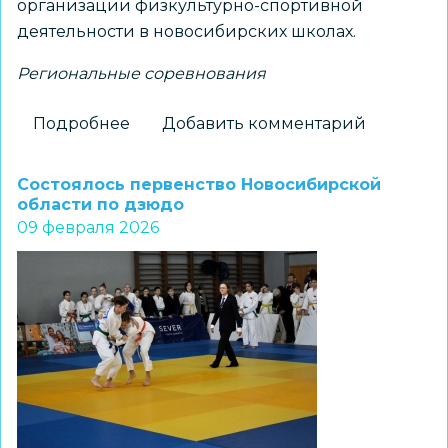
организации физкультурно-спортивной
деятельности в новосибирских школах.
Региональные соревнования
Подробнее
о
Добавить комментарий
Подведены
итоги
Состоялось первенство Новосибирской
регионального
области по дзюдо
09 февраля 2026
этапа
Всероссийских
соревнований
школьников
на
призы
газеты
«Пионерская
правда»