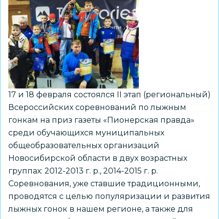
волна-2026»
прошел
в
Кировском,
Ленинском,
Октябрьском
районах
17 и 18 февраля состоялся II этап (региональный)
и
Всероссийских соревнований по лыжным
Центральном
гонкам на приз газеты «Пионерская правда»
округе
среди обучающихся муниципальных
общеобразовательных организаций
Новосибирской области в двух возрастных
группах: 2012-2013 г. р., 2014-2015 г. р.
Соревнования, уже ставшие традиционными,
проводятся с целью популяризации и развития
лыжных гонок в нашем регионе, а также для