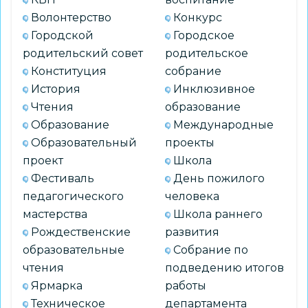
Волонтерство
Конкурс
Городской
Городское
родительский совет
родительское
Конституция
собрание
История
Инклюзивное
Чтения
образование
Образование
Международные
Образовательный
проекты
проект
Школа
Фестиваль
День пожилого
педагогического
человека
мастерства
Школа раннего
Рождественские
развития
образовательные
Собрание по
чтения
подведению итогов
Ярмарка
работы
Техническое
департамента