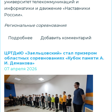
университет телекоммуникаций и
информатики и движение «Наставники
России».
Региональные соревнования
Подробнее
о
Добавить комментарий
Новосибирские
школьники
ЦРТДиЮ «Заельцовский» стал призером
стали
областных соревнованиях «Кубок памяти А.
И. Демакова»
победителями
07 апреля 2026
региональных
соревнований
по
информационной
безопасности