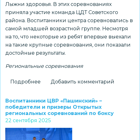
Лыжни здоровья. В этих соревнованиях
приняла участие команда ЦДТ Советского
района. Воспитанники центра соревновались в
самой младшей возрастной группе. Несмотря
на то, что некоторые из ребят впервые выехали
на такие крупные соревнования, они показали
достойные результаты.
Региональные соревнования
Подробнее
о
Добавить комментарий
Воспитанники
ЦДТ
Воспитанники ЦВР «Пашинский» –
Советского
победители и призеры Открытых
региональных соревнований по боксу
района
22 сентября 2025
приняли
участие
в