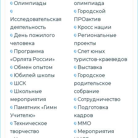
Олимпиады
олимпиада
Городской
Исследовательская
ПРОактив
деятельность
Кросс нации
День пожилого
Региональные
человека
проекты
Программа
Слет юных
«Орлята России»
туристов-краеведов
Обмен опытом
Выставка
Юбилей школы
Городское
ШСК
родительское
Школьные
собрание
мероприятия
Сотрудничество
Памятник «Гимн
Подготовка
Учителю»
кадров
Техническое
ММО
творчество
Мероприятия