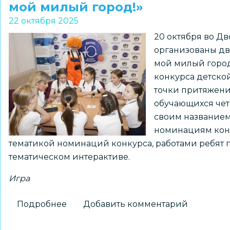
мой милый город!»
игру
22 октября 2025
для
20 октября во Д
школьников
организованы дв
по
мой милый город
поиску
конкурса детско
петроглифов
точки притяжени
обучающихся чет
своим названием
номинациям конк
тематикой номинаций конкурса, работами ребят 
тематическом интерактиве.
Игра
Подробнее
о
Добавить комментарий
Игра-