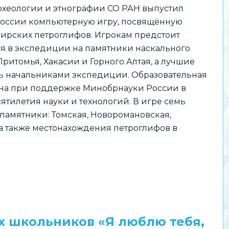
рхеологии и этнографии СО РАН выпустил
России компьютерную игру, посвящённую
бирских петроглифов. Игрокам предстоит
ся в экспедиции на памятники наскального
Притомья, Хакасии и Горного Алтая, а лучшие
ть начальниками экспедиции. Образовательная
ана при поддержке Минобрнауки России в
ятилетия науки и технологий. В игре семь
амятники: Томская, Новоромановская,
 а также местонахождения петроглифов в
 школьников «Я люблю тебя,