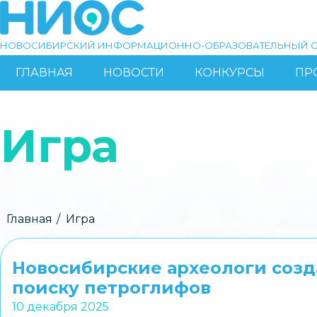
Перейти
к
основному
НОВОСИБИРСКИЙ ИНФОРМАЦИОННО-ОБРАЗОВАТЕЛЬНЫЙ С
содержанию
ГЛАВНАЯ
НОВОСТИ
КОНКУРСЫ
ПР
ОСНОВНАЯ
Поиск
НАВИГАЦИЯ
Игра
Строка
Главная
Игра
навигации
Новосибирские археологи созд
поиску петроглифов
10 декабря 2025