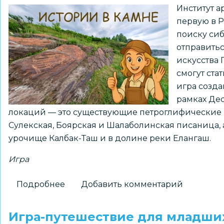
Институт а
первую в 
поиску си
отправить
искусства 
смогут ста
игра созд
рамках Дес
локаций — это существующие петроглифические п
Сулекская, Боярская и Шалаболинская писаница,
урочище Калбак-Таш и в долине реки Елангаш.
Игра
Подробнее
о
Добавить комментарий
Новосибирские
археологи
Игра-путешествие для младших
создали