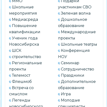
ММО
Подарки
Школьные
участникам СВО
мероприятия
Зеленая волна
Медиасреда
Дошкольное
Повышение
образование
квалификации
Международные
Ученик года
проекты
Новосибирска
Школьные театры
ШСК
Конференция
строительство
НОУ
Региональные
Семинар
проекты
Сотрудничество
Телемост
Праздники
Флешмоб
Дополнительное
Встреча со
образование
смыслом
Игра
Легенды
Молодые
новосибирского
специалисты