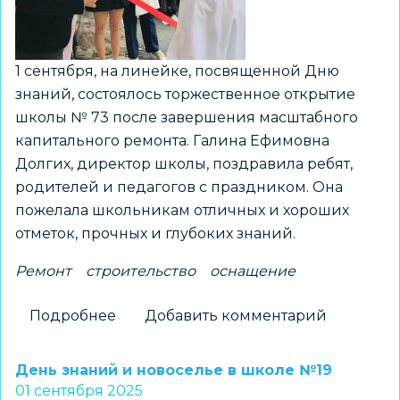
1 сентября, на линейке, посвященной Дню
знаний, состоялось торжественное открытие
школы № 73 после завершения масштабного
капитального ремонта. Галина Ефимовна
Долгих, директор школы, поздравила ребят,
родителей и педагогов с праздником. Она
пожелала школьникам отличных и хороших
отметок, прочных и глубоких знаний.
Ремонт
строительство
оснащение
Подробнее
о
Добавить комментарий
Школа
№73
День знаний и новоселье в школе №19
открывает
01 сентября 2025