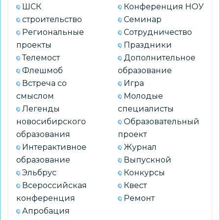
ШСК
Конференция НОУ
строительство
Семинар
Региональные
Сотрудничество
проекты
Праздники
Телемост
Дополнительное
Флешмоб
образование
Встреча со
Игра
смыслом
Молодые
Легенды
специалисты
новосибирского
Образовательный
образования
проект
Интерактивное
Журнал
образование
Выпускной
Эльбрус
Конкурсы
Всероссийская
Квест
конференция
Ремонт
Апробация