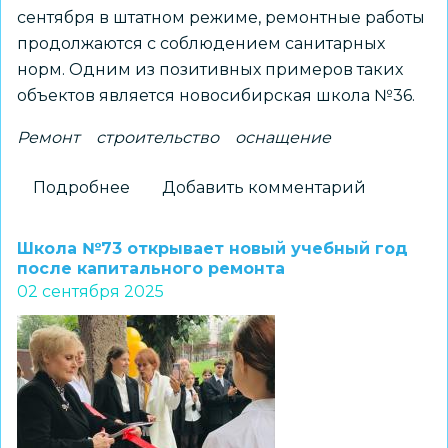
сентября в штатном режиме, ремонтные работы
продолжаются с соблюдением санитарных
норм. Одним из позитивных примеров таких
объектов является новосибирская школа №36.
Ремонт
строительство
оснащение
Подробнее
о
Добавить комментарий
Ремонтные
работы
Школа №73 открывает новый учебный год
в
после капитального ремонта
02 сентября 2025
школах
продолжаются
с
соблюдением
санитарных
норм