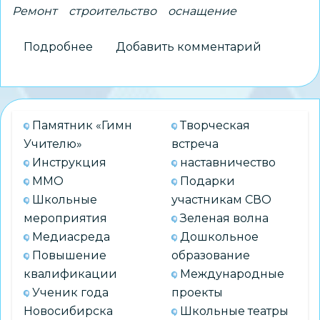
Ремонт
строительство
оснащение
Подробнее
о
Добавить комментарий
В
День
знаний
обновленная
Памятник «Гимн
Творческая
школа
Учителю»
встреча
№
Инструкция
наставничество
32
ММО
Подарки
приняла
Школьные
участникам СВО
своих
мероприятия
Зеленая волна
учеников
Медиасреда
Дошкольное
Повышение
образование
квалификации
Международные
Ученик года
проекты
Новосибирска
Школьные театры