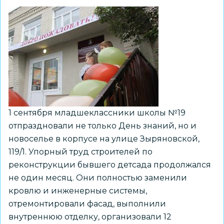
новый
учебный
год
после
капитального
ремонта
1 сентября младшеклассники школы №19
отпраздновали не только День знаний, но и
новоселье в корпусе на улице Зыряновской,
119/1. Упорный труд строителей по
реконструкции бывшего детсада продолжался
не один месяц. Они полностью заменили
кровлю и инженерные системы,
отремонтировали фасад, выполнили
внутреннюю отделку, организовали 12