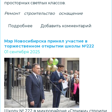
просторных светлых классов.
Ремонт
строительство
оснащение
Подробнее
о
Добавить комментарий
День
знаний
Мэр Новосибирска принял участие в
и
торжественном открытии школы №222
01 сентября 2025
новоселье
в
школе
№19
Школу № 222 в микрорайоне «Стрижи» строили