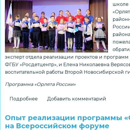
школе 
«Орлят
районн
России
района
пожела
обрати
эксперт отдела реализации проектов и программ
ФГБУ «Росдетцентр», и Елена Николаевна Верясо
воспитательной работы Второй Новосибирской г
Программа «Орлята России»
Подробнее
о
Добавить комментарий
115
учащихся
Опыт реализации программы «
Ленинского
на Всероссийском форуме
района