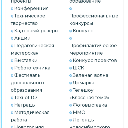
проекты
образование
Конференция
Техническое
Профессиональные
творчество
конкурсы
Кадровый резерв
Конкурс
Акции
Педагогическая
Профилактическое
мастерская
мероприятие
Выставки
Конкурс проектов
Робототехника
ШСК
Фестиваль
Зеленая волна
дошкольного
Ярмарка
образования
Телешоу
ТехноГТО
«Классная тема!»
Награды
Фотовыставка
Методическая
ММО
работа
Легенды
Новогодняя
новосибирского