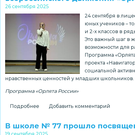
№
26 сентября 2025
398
24 сентября в лице
«Ласточка»
юных учеников – т
стали
и 2-х классов в ря
Орлятами
Это важный шаг в ж
России
возможности для р
Программа «Орлята
проекта «Навигато
социальной активн
нравственных ценностей у младших школьников.
Программа «Орлята России»
Подробнее
о
Добавить комментарий
Ученики
начальных
В школе № 77 прошло посвящен
классов
19 сентября 2025