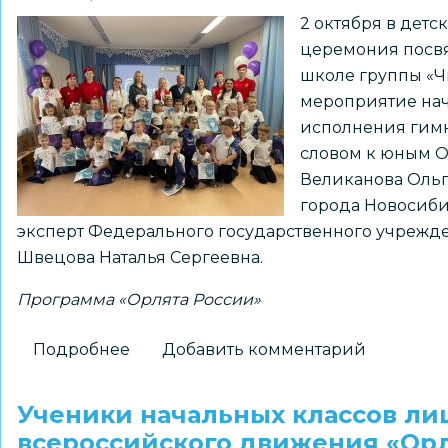
№
2 октября в детс
215
церемония посв
стали
школе группы «Ч
Орлятами
мероприятие нач
России
исполнения гим
словом к юным О
Великанова Ольг
города Новосиби
эксперт Федерального государственного учрежд
Швецова Наталья Сергеевна.
Программа «Орлята России»
Подробнее
о
Добавить комментарий
Воспитанники
детского
Ученики начальных классов ли
сада
всероссийского движения «Орл