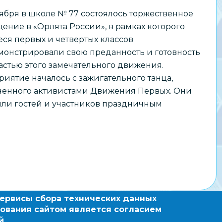
тября в школе № 77 состоялось торжественное
ение в «Орлята России», в рамках которого
ся первых и четвертых классов
онстрировали свою преданность и готовность
частью этого замечательного движения.
иятие началось с зажигательного танца,
ненного активистами Движения Первых. Они
ли гостей и участников праздничным
сервисы сбора технических данных
зовательный сайт по
ования сайтом является согласием
овосибирска
й