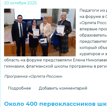
20 октября 2025
стали
Педагоги из
Орлятами
на форуме в
России
«Орлята Росс
впервые про
образовател
представите
который объе
кураторов и 
область на форуме представляли Елена Николаев
гимназии, флагманской школы программы в регион
Программа «Орлята России»
Подробнее
о
Добавить комментарий
Опыт
реализации
Около 400 первоклассников шк
программы