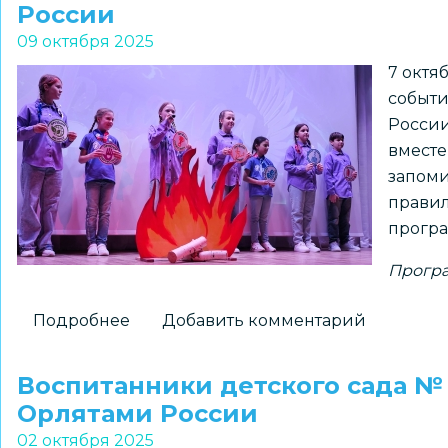
России
«Орлята
09 октября 2025
России»
7 октя
представлен
событи
на
России
Всероссийском
вместе
форуме
запоми
правил
програ
Програ
Подробнее
о
Добавить комментарий
Около
400
Воспитанники детского сада № 
первоклассников
Орлятами России
школы
02 октября 2025