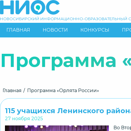
Перейти
к
основному
НОВОСИБИРСКИЙ ИНФОРМАЦИОННО-ОБРАЗОВАТЕЛЬНЫЙ С
содержанию
ГЛАВНАЯ
НОВОСТИ
КОНКУРСЫ
ПР
ОСНОВНАЯ
Поиск
НАВИГАЦИЯ
Программа «
Строка
Главная
Программа «Орлята России»
навигации
115 учащихся Ленинского райо
27 ноября 2025
Во Вто