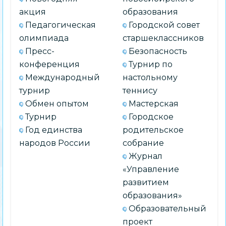
акция
образования
Педагогическая
Городской совет
олимпиада
старшеклассников
Пресс-
Безопасность
конференция
Турнир по
Международный
настольному
турнир
теннису
Обмен опытом
Мастерская
Турнир
Городское
Год единства
родительское
народов России
собрание
Журнал
«Управление
развитием
образования»
Образовательный
проект