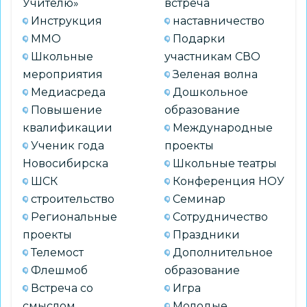
Учителю»
встреча
Инструкция
наставничество
ММО
Подарки
Школьные
участникам СВО
мероприятия
Зеленая волна
Медиасреда
Дошкольное
Повышение
образование
квалификации
Международные
Ученик года
проекты
Новосибирска
Школьные театры
ШСК
Конференция НОУ
строительство
Семинар
Региональные
Сотрудничество
проекты
Праздники
Телемост
Дополнительное
Флешмоб
образование
Встреча со
Игра
смыслом
Молодые