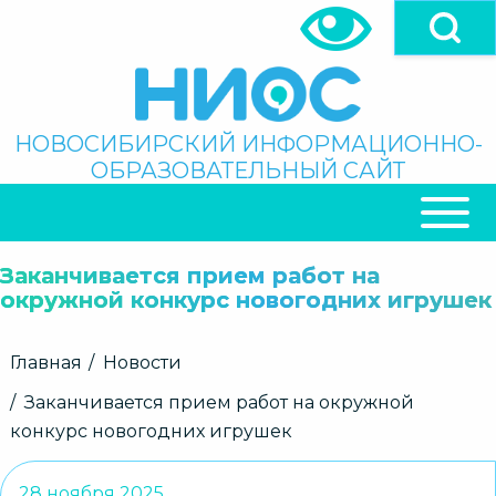
Перейти
к
основному
содержанию
Поиск
НОВОСИБИРСКИЙ ИНФОРМАЦИОННО-
ОБРАЗОВАТЕЛЬНЫЙ САЙТ
ОСНОВНАЯ
НАВИГАЦИЯ
Заканчивается прием работ на
окружной конкурс новогодних игрушек
Строка
Главная
Новости
навигации
Заканчивается прием работ на окружной
конкурс новогодних игрушек
28 ноября 2025