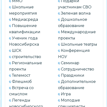
ММО
Подарки
Школьные
участникам СВО
мероприятия
Зеленая волна
Медиасреда
Дошкольное
Повышение
образование
квалификации
Международные
Ученик года
проекты
Новосибирска
Школьные театры
ШСК
Конференция
строительство
НОУ
Региональные
Семинар
проекты
Сотрудничество
Телемост
Праздники
Флешмоб
Дополнительное
Встреча со
образование
смыслом
Игра
Легенды
Молодые
новосибирского
специалисты