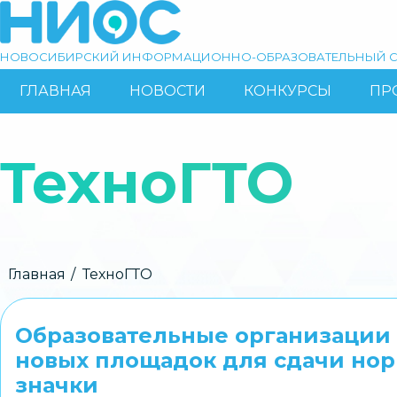
Перейти
к
основному
НОВОСИБИРСКИЙ ИНФОРМАЦИОННО-ОБРАЗОВАТЕЛЬНЫЙ С
содержанию
ГЛАВНАЯ
НОВОСТИ
КОНКУРСЫ
ПР
ОСНОВНАЯ
Поиск
НАВИГАЦИЯ
ТехноГТО
Строка
Главная
ТехноГТО
навигации
Образовательные организации 
новых площадок для сдачи нор
значки