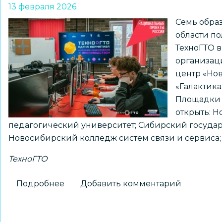
13 февраля 2026
Семь обра
области п
ТехноГТО в
организац
центр «Но
«Галактик
Площадки 
открыть: 
педагогический университет; Сибирский государ
Новосибирский колледж систем связи и сервиса; Д
ТехноГТО
Подробнее
о
Добавить комментарий
Образовательные
организации