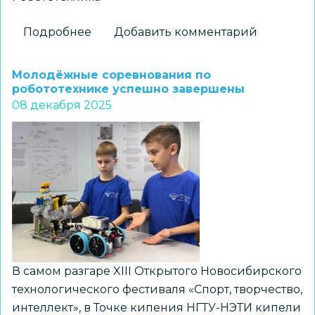
Подробнее
о
Добавить комментарий
Новосибирские
школьники
Молодёжные соревнования по
борются
робототехнике успешно завершены
08 декабря 2025
за
победу
в
финале
первой
Открытой
всероссийской
олимпиады
по
робототехнике
В самом разгаре XIII Открытого Новосибирского
технологического фестиваля «Спорт, творчество,
интеллект», в Точке кипения НГТУ-НЭТИ кипели