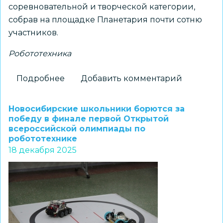
соревновательной и творческой категории,
собрав на площадке Планетария почти сотню
участников.
Робототехника
Подробнее
о
Добавить комментарий
Ежегодные
соревнований
Новосибирские школьники борются за
«Планета
победу в финале первой Открытой
всероссийской олимпиады по
роботов
робототехнике
2026»
18 декабря 2025
прошли
в
планетарии
18
мая