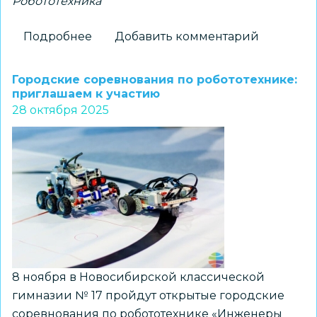
Робототехника
Подробнее
о
Добавить комментарий
В
Новосибирске
Городские соревнования по робототехнике:
прошли
приглашаем к участию
28 октября 2025
соревнования
по
робототехнике
«Инженеры
будущего.
Битва
роботов»
8 ноября в Новосибирской классической
гимназии № 17 пройдут открытые городские
соревнования по робототехнике «Инженеры