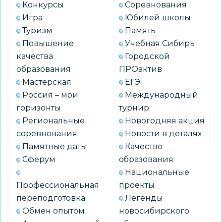
к
Конкурсы
Соревнования
участию
Игра
Юбилей школы
Туризм
Память
Повышение
Учебная Сибирь
качества
Городской
образования
ПРОактив
Мастерская
ЕГЭ
Россия – мои
Международный
горизонты
турнир
Региональные
Новогодняя акция
соревнования
Новости в деталях
Памятные даты
Качество
Сферум
образования
Национальные
Профессиональная
проекты
переподготовка
Легенды
Обмен опытом
новосибирского