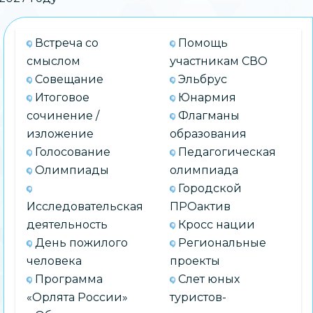
Встреча со
Помощь
смыслом
участникам СВО
Совещание
Эльбрус
Итоговое
Юнармия
сочинение /
Флагманы
изложение
образования
Голосование
Педагогическая
Олимпиады
олимпиада
Городской
Исследовательская
ПРОактив
деятельность
Кросс нации
День пожилого
Региональные
человека
проекты
Программа
Слет юных
«Орлята России»
туристов-