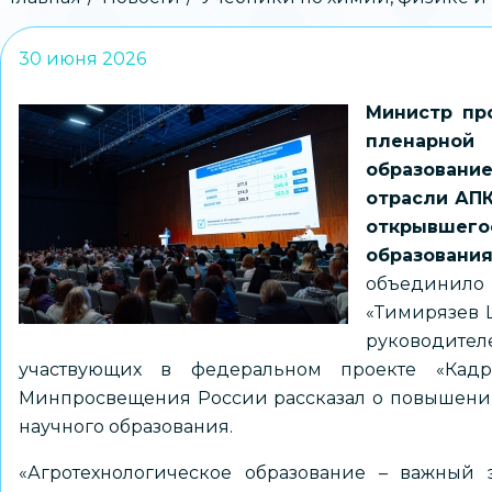
Строка
навигации
30 июня 2026
Министр пр
пленарной
образовани
отрасли АПК
открывше
образован
объединило 
«Тимирязев Ц
руководит
участвующих в федеральном проекте «Кад
Минпросвещения России рассказал о повышении 
научного образования.
«Агротехнологическое образование – важный э