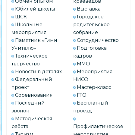
Обмен опытом
краеведов
Юбилей школы
Выставка
ШСК
Городское
Школьные
родительское
мероприятия
собрание
Памятник «Гимн
Сотрудничество
Учителю»
Подготовка
Техническое
кадров
творчество
ММО
Новости в деталях
Мероприятия
Федеральный
НИСО
проект
Мастер-класс
Соревнования
ГТО
Последний
Бесплатный
звонок
проезд
Методическая
работа
Профилактическое
Туризм
мероприятие