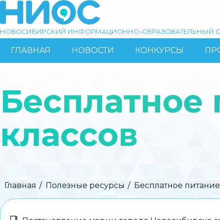
Перейти
к
основному
НОВОСИБИРСКИЙ ИНФОРМАЦИОННО-ОБРАЗОВАТЕЛЬНЫЙ С
содержанию
ГЛАВНАЯ
НОВОСТИ
КОНКУРСЫ
ПР
ОСНОВНАЯ
Поиск
НАВИГАЦИЯ
Бесплатное 
классов
Строка
Главная
Полезные ресурсы
Бесплатное питание
навигации