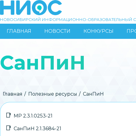
Перейти
к
основному
НОВОСИБИРСКИЙ ИНФОРМАЦИОННО-ОБРАЗОВАТЕЛЬНЫЙ С
содержанию
ГЛАВНАЯ
НОВОСТИ
КОНКУРСЫ
ПР
ОСНОВНАЯ
Поиск
НАВИГАЦИЯ
СанПиН
Строка
Главная
Полезные ресурсы
СанПиН
навигации
МР 2.3.1.0253-21
СанПиН 2.1.3684-21