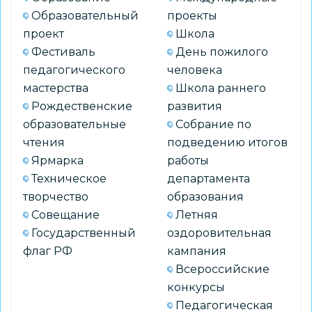
Образовательный
проекты
проект
Школа
Фестиваль
День пожилого
педагогического
человека
мастерства
Школа раннего
Рождественские
развития
образовательные
Собрание по
чтения
подведению итогов
Ярмарка
работы
Техническое
департамента
творчество
образования
Совещание
Летняя
Государственный
оздоровительная
флаг РФ
кампания
Всероссийские
конкурсы
Педагогическая