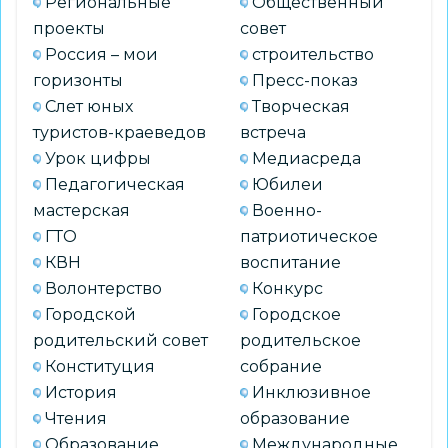
Региональные
Общественный
проекты
совет
Россия – мои
строительство
горизонты
Пресс-показ
Слет юных
Творческая
туристов-краеведов
встреча
Урок цифры
Медиасреда
Педагогическая
Юбилеи
мастерская
Военно-
ГТО
патриотическое
КВН
воспитание
Волонтерство
Конкурс
Городской
Городское
родительский совет
родительское
Конституция
собрание
История
Инклюзивное
Чтения
образование
Образование
Международные