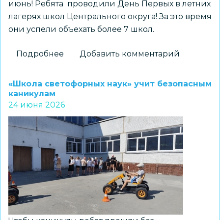
июнь! Ребята проводили День Первых в летних
лагерях школ Центрального округа! За это время
они успели объехать более 7 школ.
Подробнее
о
Добавить комментарий
«Беспокойные
сердца»
«Школа светофорных наук» учит безопасным
ЦРТДиЮ
каникулам
24 июня 2026
«Заельцовский»
в
Движении
Первых