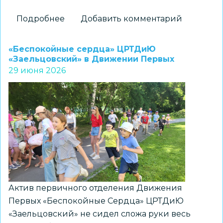
Подробнее
о
Добавить комментарий
Магия
цветов
«Беспокойные сердца» ЦРТДиЮ
в
«Заельцовский» в Движении Первых
29 июня 2026
узорах
и
орнаментах
народов
России
Актив первичного отделения Движения
Первых «Беспокойные Сердца» ЦРТДиЮ
«Заельцовский» не сидел сложа руки весь