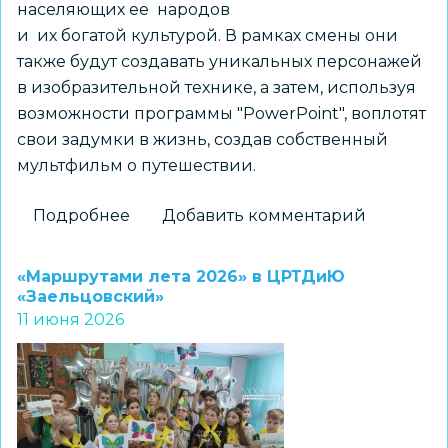
населяющих ее народов
и их богатой культурой. В рамках смены они
также будут создавать уникальных персонажей
в изобразительной технике, а затем, используя
возможности программы "PowerPoint", воплотят
свои задумки в жизнь, создав собственный
мультфильм о путешествии.
Подробнее
о
Добавить комментарий
Путешествие
по
«Маршрутами лета 2026» в ЦРТДиЮ
России.
«Заельцовский»
11 июня 2026
Открытие
профильной
смены
в
Центре