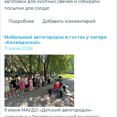
заготовки для окопных свечей и собирали
посылки для солдат.
Подробнее
о
Добавить комментарий
Лето
с
Мобильный автогородок в гостях у лагеря
пользой:
«Калейдоскоп»
11 июня 2026
как
дети
в
Советском
районе
помогают
фронту
9 июня МАУДО «Детский автогородок»
совместно с Госавтоинспекцией по городу