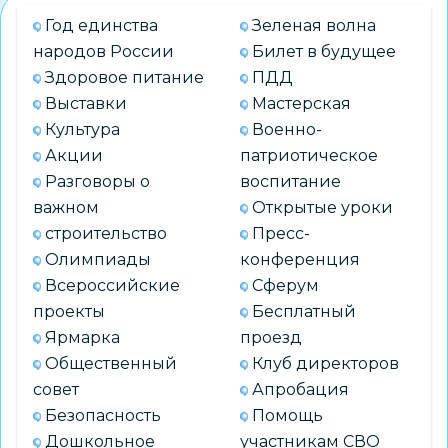
районе
Год единства
Зеленая волна
народов России
Билет в будущее
Здоровое питание
ПДД
Выставки
Мастерская
Культура
Военно-
Акции
патриотическое
Разговоры о
воспитание
важном
Открытые уроки
строительство
Пресс-
Олимпиады
конференция
Всероссийские
Сферум
проекты
Бесплатный
Ярмарка
проезд
Общественный
Клуб директоров
совет
Апробация
Безопасность
Помощь
Дошкольное
участникам СВО