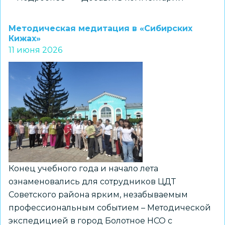
«Маршрутами
лета
Методическая медитация в «Сибирских
2026»
Кижах»
11 июня 2026
в
ЦРТДиЮ
«Заельцовский»
Конец учебного года и начало лета
ознаменовались для сотрудников ЦДТ
Советского района ярким, незабываемым
профессиональным событием – Методической
экспедицией в город Болотное НСО с