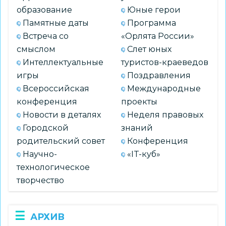
образование
Юные герои
Памятные даты
Программа
Встреча со
«Орлята России»
смыслом
Слет юных
Интеллектуальные
туристов-краеведов
игры
Поздравления
Всероссийская
Международные
конференция
проекты
Новости в деталях
Неделя правовых
Городской
знаний
родительский совет
Конференция
Научно-
«IT-куб»
технологическое
творчество
АРХИВ