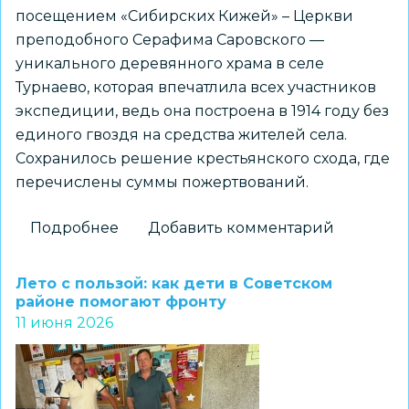
посещением «Сибирских Кижей» – Церкви
преподобного Серафима Саровского —
уникального деревянного храма в селе
Турнаево, которая впечатлила всех участников
экспедиции, ведь она построена в 1914 году без
единого гвоздя на средства жителей села.
Сохранилось решение крестьянского схода, где
перечислены суммы пожертвований.
Подробнее
о
Добавить комментарий
Методическая
медитация
Лето с пользой: как дети в Советском
в
районе помогают фронту
11 июня 2026
«Сибирских
Кижах»