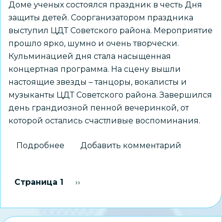
Доме ученых состоялся праздник в честь Дня
защиты детей. Соорганизатором праздника
выступил ЦДТ Советского района. Мероприятие
прошло ярко, шумно и очень творчески.
Кульминацией дня стала насыщенная
концертная программа. На сцену вышли
настоящие звезды – танцоры, вокалисты и
музыканты ЦДТ Советского района. Завершился
день грандиозной пенной вечеринкой, от
которой остались счастливые воспоминания.
Подробнее
о
Добавить комментарий
День
защиты
Нумерация
Страница 1
Следующая страница
››
детей
страниц
в
Советском