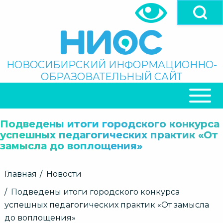
Перейти
к
основному
содержанию
Поиск
НОВОСИБИРСКИЙ ИНФОРМАЦИОННО-
ОБРАЗОВАТЕЛЬНЫЙ САЙТ
ОСНОВНАЯ
НАВИГАЦИЯ
Подведены итоги городского конкурса
успешных педагогических практик «От
замысла до воплощения»
Строка
Главная
Новости
навигации
Подведены итоги городского конкурса
успешных педагогических практик «От замысла
до воплощения»