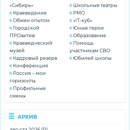
«Сибирь»
Школьные театры
Краеведение
РМО
Обмен опытом
«IT-куб»
Городской
Юные герои
ПРОактив
Образование
Краеведческий
Помощь
музей
участникам СВО
Кадровый резерв
Юбилей школы
Конференция
Россия – мои
горизонты
Профильные
смены
АРХИВ
августа 2026
(11)