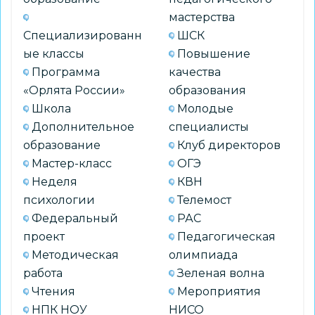
мастерства
Специализированн
ШСК
ые классы
Повышение
Программа
качества
«Орлята России»
образования
Школа
Молодые
Дополнительное
специалисты
образование
Клуб директоров
Мастер-класс
ОГЭ
Неделя
КВН
психологии
Телемост
Федеральный
РАС
проект
Педагогическая
Методическая
олимпиада
работа
Зеленая волна
Чтения
Мероприятия
НПК НОУ
НИСО