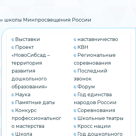
ига» школы Минпросвещения России
Выставки
наставничество
Проект
КВН
«НовоСибсад –
Региональные
территория
соревнования
развития
Последний
дошкольного
звонок
образования»
Форум
Наука
Год единства
Памятные даты
народов России
Конкурс
Соревнования
профессиональног
Школьные театры
о мастерства
Кросс нации
Школа
Год дошкольного