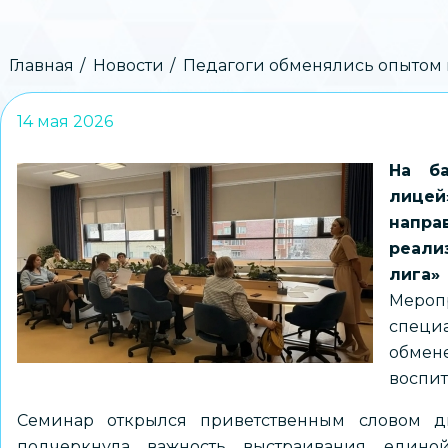
Строка
Главная
Новости
Педагоги обменялись опытом 
навигации
14 мая 2026
На ба
лицей
напр
реали
лига
Мероп
специа
обмен
воспит
Семинар открылся приветственным словом д
подчеркнула важность выстраивания едино