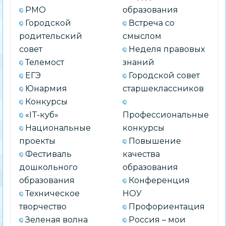
РМО
образования
Городской
Встреча со
родительский
смыслом
совет
Неделя правовых
Телемост
знаний
ЕГЭ
Городской совет
Юнармия
старшеклассников
Конкурсы
«IT-куб»
Профессиональные
Национальные
конкурсы
проекты
Повышение
Фестиваль
качества
дошкольного
образования
образования
Конференция
Техническое
НОУ
творчество
Профориентация
Зеленая волна
Россия – мои