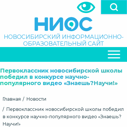
Перейти
к
основному
содержанию
Поиск
НОВОСИБИРСКИЙ ИНФОРМАЦИОННО-
ОБРАЗОВАТЕЛЬНЫЙ САЙТ
ОСНОВНАЯ
НАВИГАЦИЯ
Первоклассник новосибирской школы
победил в конкурсе научно-
популярного видео «Знаешь?Научи!»
Строка
Главная
Новости
навигации
Первоклассник новосибирской школы победил
в конкурсе научно-популярного видео «Знаешь?
Научи!»