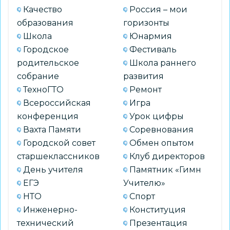
Качество
Россия – мои
образования
горизонты
Школа
Юнармия
Городское
Фестиваль
родительское
Школа раннего
собрание
развития
ТехноГТО
Ремонт
Всероссийская
Игра
конференция
Урок цифры
Вахта Памяти
Соревнования
Городской совет
Обмен опытом
старшеклассников
Клуб директоров
День учителя
Памятник «Гимн
ЕГЭ
Учителю»
НТО
Спорт
Инженерно-
Конституция
технический
Презентация