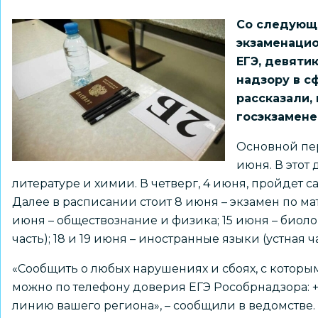
Со следующе
экзаменацио
ЕГЭ, девяти
надзору в с
рассказали,
госэкзамене
Основной пер
июня. В этот 
литературе и химии. В четверг, 4 июня, пройдет 
Далее в расписании стоит 8 июня – экзамен по ма
июня – обществознание и физика; 15 июня – биол
часть); 18 и 19 июня – иностранные языки (устная 
«Сообщить о любых нарушениях и сбоях, с которы
можно по телефону доверия ЕГЭ Рособрнадзора: +7 
линию вашего региона», –
сообщили
в ведомстве.