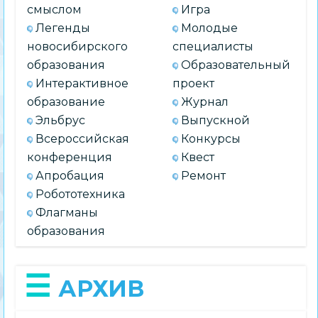
смыслом
Игра
Легенды
Молодые
новосибирского
специалисты
образования
Образовательный
Интерактивное
проект
образование
Журнал
Эльбрус
Выпускной
Всероссийская
Конкурсы
конференция
Квест
Апробация
Ремонт
Робототехника
Флагманы
образования
АРХИВ