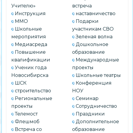
Учителю»
встреча
Инструкция
наставничество
ММО
Подарки
Школьные
участникам СВО
мероприятия
Зеленая волна
Медиасреда
Дошкольное
Повышение
образование
квалификации
Международные
Ученик года
проекты
Новосибирска
Школьные театры
ШСК
Конференция
строительство
НОУ
Региональные
Семинар
проекты
Сотрудничество
Телемост
Праздники
Флешмоб
Дополнительное
Встреча со
образование