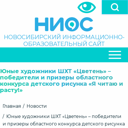
Перейти
к
основному
содержанию
Поиск
НОВОСИБИРСКИЙ ИНФОРМАЦИОННО-
ОБРАЗОВАТЕЛЬНЫЙ САЙТ
ОСНОВНАЯ
НАВИГАЦИЯ
Юные художники ШХТ «Цветень» –
победители и призеры областного
конкурса детского рисунка «Я читаю и
расту!»
Строка
Главная
Новости
навигации
Юные художники ШХТ «Цветень» – победители
и призеры областного конкурса детского рисунка