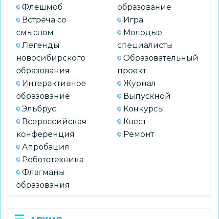
Флешмоб
образование
Встреча со
Игра
смыслом
Молодые
Легенды
специалисты
новосибирского
Образовательный
образования
проект
Интерактивное
Журнал
образование
Выпускной
Эльбрус
Конкурсы
Всероссийская
Квест
конференция
Ремонт
Апробация
Робототехника
Флагманы
образования