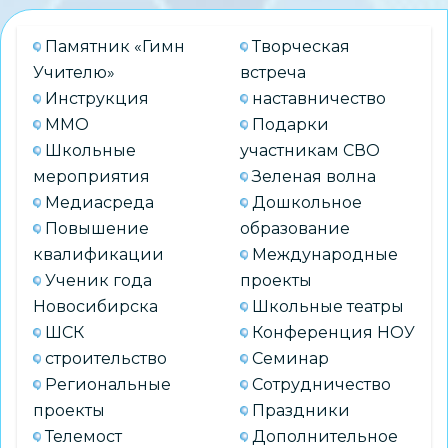
Памятник «Гимн
Творческая
Учителю»
встреча
Инструкция
наставничество
ММО
Подарки
Школьные
участникам СВО
мероприятия
Зеленая волна
Медиасреда
Дошкольное
Повышение
образование
квалификации
Международные
Ученик года
проекты
Новосибирска
Школьные театры
ШСК
Конференция НОУ
строительство
Семинар
Региональные
Сотрудничество
проекты
Праздники
Телемост
Дополнительное