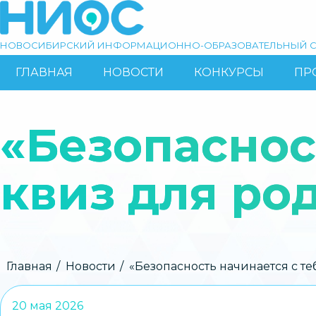
Перейти
к
основному
НОВОСИБИРСКИЙ ИНФОРМАЦИОННО-ОБРАЗОВАТЕЛЬНЫЙ С
содержанию
ГЛАВНАЯ
НОВОСТИ
КОНКУРСЫ
ПР
ОСНОВНАЯ
Поиск
НАВИГАЦИЯ
«Безопасност
квиз для ро
Строка
Главная
Новости
«Безопасность начинается с те
навигации
20 мая 2026