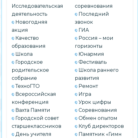
Исследовательская
соревнования
деятельность
Последний
Новогодняя
звонок
акция
ГИА
Качество
Россия – мои
образования
горизонты
Школа
Юнармия
Городское
Фестиваль
родительское
Школа раннего
собрание
развития
ТехноГТО
Ремонт
Всероссийская
Игра
конференция
Урок цифры
Вахта Памяти
Соревнования
Городской совет
Обмен опытом
старшеклассников
Клуб директоров
День учителя
Памятник «Гимн