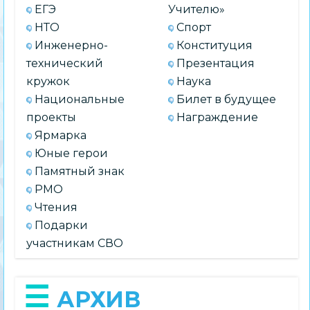
ЕГЭ
Учителю»
НТО
Спорт
Инженерно-
Конституция
технический
Презентация
кружок
Наука
Национальные
Билет в будущее
проекты
Награждение
Ярмарка
Юные герои
Памятный знак
РМО
Чтения
Подарки
участникам СВО
АРХИВ