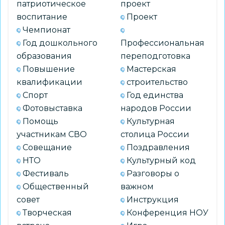
патриотическое
проект
воспитание
Проект
Чемпионат
Год дошкольного
Профессиональная
образования
переподготовка
Повышение
Мастерская
квалификации
строительство
Спорт
Год единства
Фотовыставка
народов России
Помощь
Культурная
участникам СВО
столица России
Совещание
Поздравления
НТО
Культурный код
Фестиваль
Разговоры о
Общественный
важном
совет
Инструкция
Творческая
Конференция НОУ