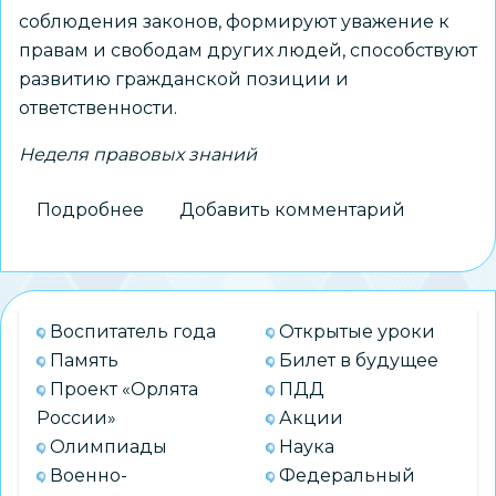
соблюдения законов, формируют уважение к
правам и свободам других людей, способствуют
развитию гражданской позиции и
ответственности.
Неделя правовых знаний
Подробнее
о
Добавить комментарий
Неделя
правовых
знаний
в
Воспитатель года
Открытые уроки
МБОУ
Память
Билет в будущее
СОШ
Проект «Орлята
ПДД
№
России»
Акции
112
Олимпиады
Наука
Военно-
Федеральный