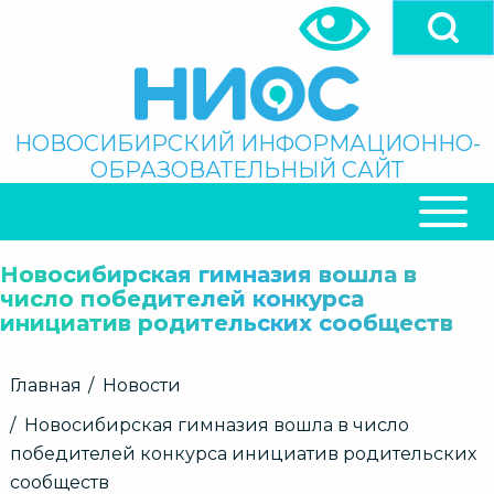
Перейти
к
основному
содержанию
Поиск
НОВОСИБИРСКИЙ ИНФОРМАЦИОННО-
ОБРАЗОВАТЕЛЬНЫЙ САЙТ
ОСНОВНАЯ
НАВИГАЦИЯ
Новосибирская гимназия вошла в
число победителей конкурса
инициатив родительских сообществ
Строка
Главная
Новости
навигации
Новосибирская гимназия вошла в число
победителей конкурса инициатив родительских
сообществ