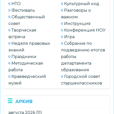
НТО
Культурный код
Фестиваль
Разговоры о
Общественный
важном
совет
Инструкция
Творческая
Конференция НОУ
встреча
Игра
Неделя правовых
Собрание по
знаний
подведению итогов
Праздники
работы
Методическая
департамента
работа
образования
Краеведческий
Городской совет
музей
старшеклассников
АРХИВ
августа 2026
(11)