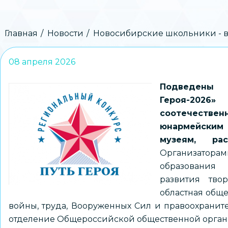
Строка
Главная
Новости
Новосибирские школьники - в 
навигации
08 апреля 2026
Подведены 
Героя-202
соотечестве
юнармейским
музеям, ра
Организатор
образования 
развития тво
областная обще
войны, труда, Вооруженных Сил и правоохранит
отделение Общероссийской общественной органи