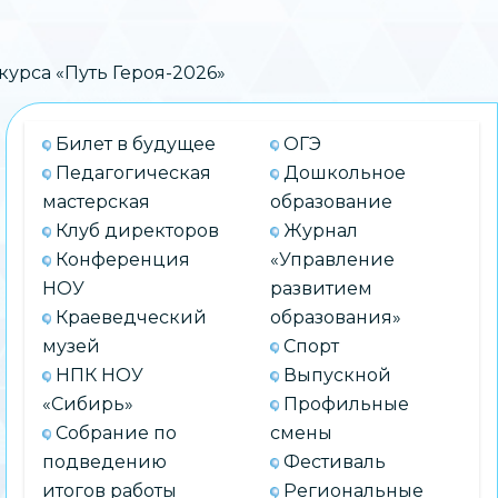
урса «Путь Героя-2026»
Билет в будущее
ОГЭ
Педагогическая
Дошкольное
мастерская
образование
Клуб директоров
Журнал
Конференция
«Управление
НОУ
развитием
Краеведческий
образования»
музей
Спорт
НПК НОУ
Выпускной
«Сибирь»
Профильные
Собрание по
смены
подведению
Фестиваль
итогов работы
Региональные