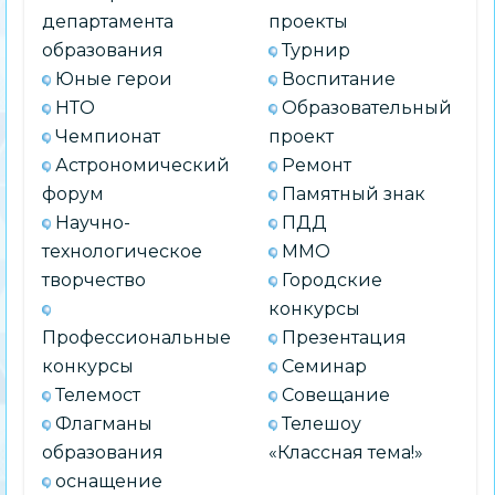
департамента
проекты
образования
Турнир
Юные герои
Воспитание
НТО
Образовательный
Чемпионат
проект
Астрономический
Ремонт
форум
Памятный знак
Научно-
ПДД
технологическое
ММО
творчество
Городские
конкурсы
Профессиональные
Презентация
конкурсы
Семинар
Телемост
Совещание
Флагманы
Телешоу
образования
«Классная тема!»
оснащение