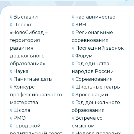
Выставки
наставничество
Проект
КВН
«НовоСибсад –
Региональные
территория
соревнования
развития
Последний звонок
дошкольного
Форум
образования»
Год единства
Наука
народов России
Памятные даты
Соревнования
Конкурс
Школьные театры
профессионального
Кросс нации
мастерства
Год дошкольного
Школа
образования
РМО
Встреча со
Городской
смыслом
родительский совет
Неделя правовых