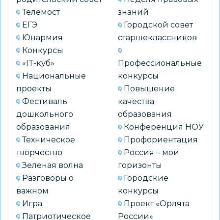
Телемост
знаний
ЕГЭ
Городской совет
Юнармия
старшеклассников
Конкурсы
«IT-куб»
Профессиональные
Национальные
конкурсы
проекты
Повышение
Фестиваль
качества
дошкольного
образования
образования
Конференция НОУ
Техническое
Профориентация
творчество
Россия – мои
Зеленая волна
горизонты
Разговоры о
Городские
важном
конкурсы
Игра
Проект «Орлята
Патриотическое
России»