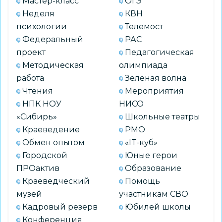
Мастер-класс
ОГЭ
Неделя
КВН
психологии
Телемост
Федеральный
РАС
проект
Педагогическая
Методическая
олимпиада
работа
Зеленая волна
Чтения
Мероприятия
НПК НОУ
НИСО
«Сибирь»
Школьные театры
Краеведение
РМО
Обмен опытом
«IT-куб»
Городской
Юные герои
ПРОактив
Образование
Краеведческий
Помощь
музей
участникам СВО
Кадровый резерв
Юбилей школы
Конференция