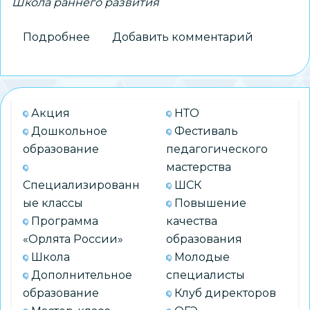
Школа раннего развития
Подробнее
о
Добавить комментарий
Волшебный
год
творчества
и
Акция
НТО
открытий
Дошкольное
Фестиваль
в
образование
педагогического
Школе
мастерства
«Умка»
Специализированн
ШСК
ые классы
Повышение
Программа
качества
«Орлята России»
образования
Школа
Молодые
Дополнительное
специалисты
образование
Клуб директоров