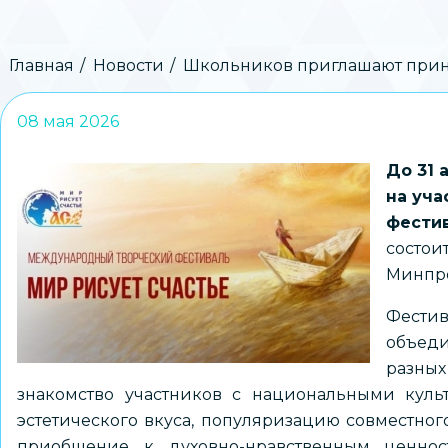
Строка
Главная
Новости
Школьников приглашают принят
навигации
08 мая 2026
До 31 
на уча
фестив
состои
Минпр
Фести
объеди
разных
знакомство участников с национальными куль
эстетического вкуса, популяризацию совместного
приобщение к духовно-нравственным ценно