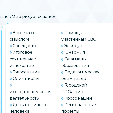
але «Мир рисует счастье»
Встреча со
Помощь
смыслом
участникам СВО
Совещание
Эльбрус
Итоговое
Юнармия
сочинение /
Флагманы
изложение
образования
Голосование
Педагогическая
Олимпиады
олимпиада
Городской
Исследовательская
ПРОактив
деятельность
Кросс нации
День пожилого
Региональные
человека
проекты