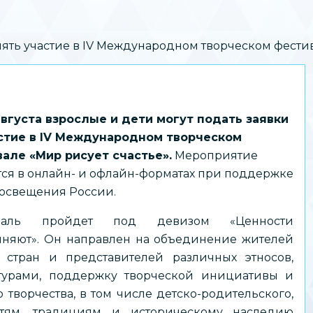
ь участие в IV Международном творческом фестив
августа взрослые и дети могут подать заявки
стие в IV Международном творческом
але «Мир рисует счастье».
Мероприятие
тся в онлайн- и офлайн-форматах при поддержке
освещения России.
валь пройдет под девизом «Ценности
няют». Он направлен на объединение жителей
 стран и представителей различных этносов,
турами, поддержку творческой инициативы и
 творчества, в том числе детско-родительского,
стям, традициям и историческому наследию