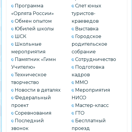
Программа
Слет юных
«Орлята России»
туристов-
Обмен опытом
краеведов
Юбилей школы
Выставка
ШСК
Городское
Школьные
родительское
мероприятия
собрание
Памятник «Гимн
Сотрудничество
Учителю»
Подготовка
Техническое
кадров
творчество
ММО
Новости в деталях
Мероприятия
Федеральный
НИСО
проект
Мастер-класс
Соревнования
ГТО
Последний
Бесплатный
звонок
проезд