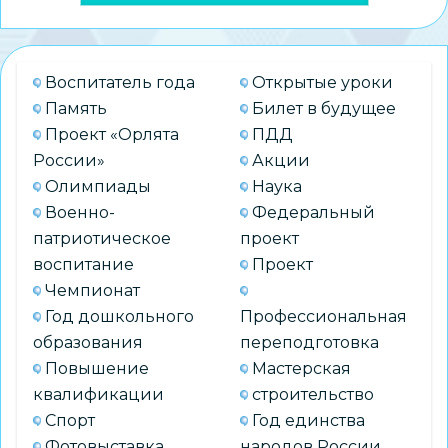
Воспитатель года
Открытые уроки
Память
Билет в будущее
Проект «Орлята
ПДД
России»
Акции
Олимпиады
Наука
Военно-
Федеральный
патриотическое
проект
воспитание
Проект
Чемпионат
Год дошкольного
Профессиональная
образования
переподготовка
Повышение
Мастерская
квалификации
строительство
Спорт
Год единства
Фотовыставка
народов России