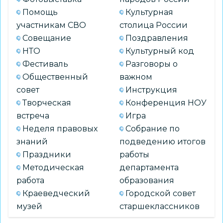
Помощь
Культурная
участникам СВО
столица России
Совещание
Поздравления
НТО
Культурный код
Фестиваль
Разговоры о
Общественный
важном
совет
Инструкция
Творческая
Конференция НОУ
встреча
Игра
Неделя правовых
Собрание по
знаний
подведению итогов
Праздники
работы
Методическая
департамента
работа
образования
Краеведческий
Городской совет
музей
старшеклассников